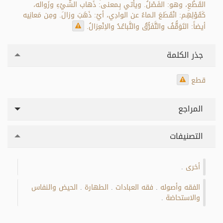
القَطْعِ، وهو: الفَصْلُ. ويأْتي بِـمعنى: ذَهاب الشَّيْءِ وزَواله،
كَقَوْلِهِم: انْقَطَعَ الـماءُ عن الوادِي، أيْ: ذَهَبَ وزالَ. ومِن مَعانِيه
أيضاً: التَوَقُّفُ والتَّفَرُّقُ والتَّباعُدُ والاِنْعِزالُ.
جذر الكلمة
قطع
المراجع
التصنيفات
أخرى
.
الفقه وأصوله
فقه العبادات
الطهارة
الحيض والنفاس
.
.
.
والاستحاضة
.