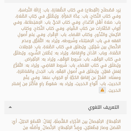
يَرِد مُصْطلَح (انْقِطاع) في كتاب الطَّهارَةِ، باب: إِزالَة النَّجاسَةِ،
وفي كتاب النِّكاحِ، باب: عِدَّة الـمَرْأَةِ. ويُطْلَقُ في كِتابِ الصَّلاةِ،
باب: صَلاة أَهْلِ الأعْذارِ، وفي كتاب الحَجِّ، باب: الاِسْتِطاعَة، وفي
أَبْوابِ الكَفّارات من كتابِ الصِّيامِ، وفي كتاب النِّكاحِ، وكتاب
الأيْـمانِ والنّذُورِ، وكتاب القَضاءِ، باب: الإِقْرار، وفي عِلمِ أُصولِ
الفقه في باب: الاِسْتِثناء وشُروطه، ويُراد به: التَّفَرُّق وعدَم
الاتِّصالِ بين شَيْئَيْنِ. ويُطلَق في كتاب الصَّلاةِ، باب: مُبْطِلات
الصَّلاة، وباب: الأذان والإِقامَة، ويُراد به: بُطْلان الشَّيْءِ. ويُطلَقُ
في كتاب الوَقْفِ، باب: شُروطِ الوَقْفِ، ويُراد به: الاِنْقِراض.
ويُطلَق في كتاب القَضاءِ، باب: شُروط القاضِي، ويُراد به: التَّفَرُّغ
لِعَمَلٍ مُعَيَّنٍ. ويُطلَق في أُصولِ الفِقْهِ، باب: الجَدل والمُناظَرَةِ،
ومعناه: العَجْزُ عن إِقامَةِ الحُجَّةِ أو الجَوابِ عنها. وفي عِلْمِ
الـحَدِيثِ، باب: أَنْواع الـحَدِيثِ، ويُراد به: سُقوطُ راوٍ فأَكْثَرَ مِن إِسْنادِ
الـحَدِيثِ.
التعريف اللغوي
الانْقِطاعُ: الاِنْفِصالُ بين الأَجْزاءِ الـمُتَّصِلَةِ، يُقالُ: انْقَطَعَ الحَبْلُ، أيْ:
انْفَصَلَ وصارَ قِطْعَتَيْنِ، وضِدُّ الاِنْقِطاعِ: الاِتِّصالُ. وأَصْلُه مِنَ