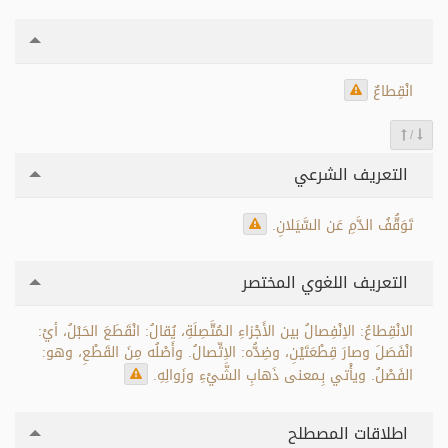
انْقِطاعٌ
/
التعريف الشرعي
تَوَقُّفُ الدَّمِ عَن السَّيَلانِ.
التعريف اللغوي المختصر
الانْقِطاعُ: الاِنْفِصالُ بين الأَجْزاءِ الـمُتَّصِلَةِ، يُقالُ: انْقَطَعَ الحَبْلُ، أيْ:
انْفَصَلَ وصارَ قِطْعَتَيْنِ، وضِدُّه: الاِتِّصالُ. وأَصْلُه مِنَ القَطْعِ، وهو:
الفَصْلُ. ويأْتي بِـمعنى ذَهابِ الشَّيْءِ وزَوالِهِ.
اطلاقات المصطلح