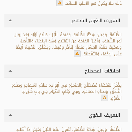
ذلك فلا يكونُ هو الأغلبَ السائدَ.
التعريف اللغوي المختصر
الظُّلْمَةُ، وَقِيلَ: شِدَّةُ الظُّلْمَةِ، وَعَتَمَةُ اللَّيْلِ: ظَلَامُ أَوَّلِهِ بَعْدَ زَوَالِ
نُورِ الشَّفَقِ، وَأَصْلُ العَتَمَةِ مِنَ التَّعْتِيمِ وَهُوَ الإِبْطَاءُ وَالتَّأْخِيرُ،
وَسُمِّيَتْ صَلاَةُ العِشَاءِ عَتَمَةً؛ لِتَأخُّرِ وَقْتِهَا، وَيُطْلَقُ التَّعْتِيمُ أَيْضًا
عَلَى الإِخْفَاءِ وَالتَّغْطِيَّةِ.
اطلاقات المصطلح
يَذْكُرُ الفُقَهَاءُ مُصْطَلَحَ (العَتَمَةِ) فِي أَبْوَابِ: صَلاَةِ المُسَافِرِ وَصَلَاةِ
التَّطَوُّعِ وَصَلاَةِ الجَمَاعَةِ، وَفِي كِتَابِ الصِّيَامِ فِي بَابِ شُرُوطِ
الصَّوْمِ.
التعريف اللغوي
الظُّلْمَةُ، وَقِيلَ: شِدَّةُ الظُّلْمَةِ، تَقُولُ: عَتَمَ اللَّيْلُ يَعْتِمُ إِذَا أَظْلَمَ،