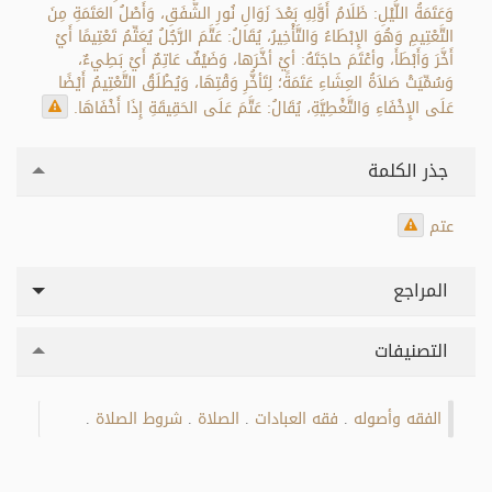
وَعَتَمَةُ اللَّيْلِ: ظَلَامُ أَوَّلِهِ بَعْدَ زَوَالِ نُورِ الشَّفَقِ، وَأَصْلُ العَتَمَةِ مِنَ
التَّعْتِيمِ وَهُوَ الإِبْطَاءُ وَالتَّأْخِيرُ، يُقَالُ: عَتَّمَ الرَّجُلُ يُعَتِّمُ تَعْتِيمًا أَيْ
أَخَّرَ وَأَبْطَأَ، وأعْتَمَ حاجَتَهُ: أيْ أخَّرَها، وَضَيْفٌ عَاتِمٌ أَيْ بَطِيءٌ،
وَسُمِّيَتْ صَلاَةُ العِشَاءِ عَتَمَةً؛ لِتَأخُّرِ وَقْتِهَا، وَيُطْلَقُ التَّعْتِيمُ أَيْضًا
عَلَى الإِخْفَاءِ وَالتَّغْطِيَّةِ، يُقَالُ: عَتَّمَ عَلَى الحَقِيقَةِ إِذَا أَخْفَاهَا.
جذر الكلمة
عتم
المراجع
التصنيفات
الفقه وأصوله
فقه العبادات
الصلاة
شروط الصلاة
.
.
.
.