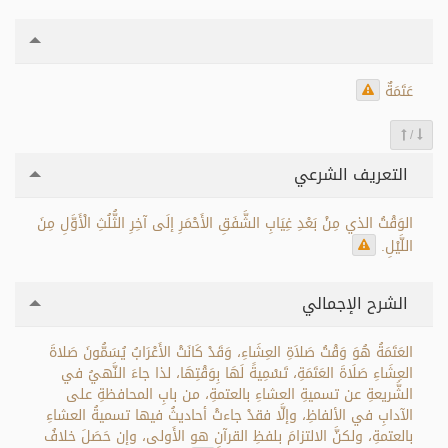
عَتَمَةٌ
/
التعريف الشرعي
الوَقْتُ الذي مِنْ بَعْدِ غِيَابِ الشَّفَقِ الأَحْمَرِ إلَى آخِرِ الثُّلُثِ الْأَوَّلِ مِنَ
اللَّيْلِ.
الشرح الإجمالي
العَتَمَةُ هُوَ وَقْتُ صَلاَةِ العِشَاءِ، وَقَدْ كَانَتْ الأَعْرَابُ يُسَمُّونَ صَلاةَ
العِشَاءِ صَلَاةَ العَتَمَةِ، تَسْمِيةً لَهَا بِوَقْتِهَا، لذا جاءَ النَّهيُ في
الشَّريعةِ عن تسميةِ العشاءِ بالعتمةِ، من بابِ المحافظةِ على
الآدابِ في الألفاظِ، وإلَّا فقدْ جاءتْ أحاديثُ فيها تسميةُ العشاءِ
بالعتمةِ، ولكنَّ الالتزامَ بلفظِ القرآنِ هو الأَولى، وإن حَصَلَ خلافُ