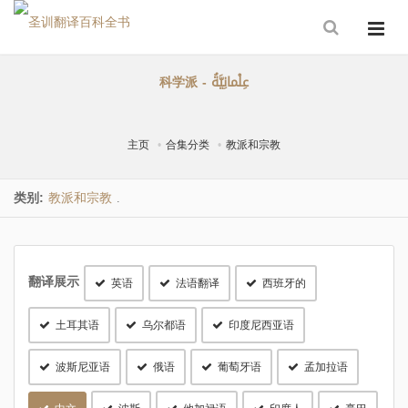
科学派 - عِلْمانِيَّةُ
主页
合集分类
教派和宗教
类别:
教派和宗教
.
翻译展示
英语
法语翻译
西班牙的
土耳其语
乌尔都语
印度尼西亚语
波斯尼亚语
俄语
葡萄牙语
孟加拉语