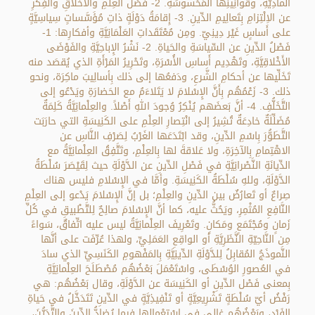
المادِيَّةِ، وقَوانِينِها المَحْسوسَةِ. 2- فَصْلُ العِلْمِ والأَخْلاقِ والفِكْرِ
عن الاِلْتِزامِ بِتَعالِيمِ الدِّينِ. 3- إِقامَةُ دَوْلَةٍ ذاتِ مُؤَسَّساتٍ سِياسِيَّةٍ
على أَساسٍ غَيْر دِينِيّ. ومِن مُعْتَقَداتِ العَلْمَانِيَّةِ وأفكارِها: 1-
فَصْلُ الدِّينِ عن السِّياسَةِ والحَياةِ. 2- نَشْرُ الإِباحِيَّةِ والفَوْضَى
الأَخْلاقِيَّةِ، وتَهْدِيم أَساسِ الأُسْرَةِ، وتَحْرِيرُ المَرْأَةِ الذي يُقصَد منه
تَخَلِّيها عن أحكامِ الشَّرعِ، ودَفعُها إلى ذلك بِأسالِيبَ ماكِرَة، ونحو
ذلك. 3- زَعْمُهُم بِأَنَّ الإِسْلامَ لا يَتَلاءَمُ مع الحَضارَةِ ويَدْعُو إلى
التَّخَلُّفِ. 4- أنَّ بَعضَهم يُنْكِرُ وُجودَ اللهِ أَصْلاً. والعِلْمانِيَّةُ كَلِمَةٌ
مُضَلِّلَةٌ خادِعَةٌ تُشِيرُ إلى انْتِصارِ العِلْمِ على الكَنِيسَةِ التي حارَبَت
التَّطَوُّرَ بِاسْمِ الدِّينِ، وقد ابْتَدَعَها الغَرْبُ لِصَرْفِ النَّاسِ عن
الاهْتِمامِ بِالآخِرَةِ، ولا عَلاقةَ لها بِالعِلْمِ، وتَتَّفِقُ العِلْمانِيَّةُ مع
الدِّيانَةِ النَّصْرانِيَّةِ في فَصْلِ الدِّينِ عن الدَّوْلَةِ حيث لِقَيْصَرَ سُلْطَةُ
الدَّوْلَةِ، وللهِ سُلْطَةُ الكَنِيسَةِ. وأمَّا في الإِسْلامِ فليس هناك
صِراعٌ أو تَعارُضٌ بين الدِّينِ والعِلْمِ؛ بل إنَّ الإِسْلامَ يَدْعو إلى العِلْمِ
النَّافِعِ المُثْمِرِ، ويَحُثُّ عليه، كما أنَّ الإِسْلامَ صالِحٌ لِلتَّطْبيقِ في كُلِّ
زَمانٍ ومُجْتَمَعٍ ومَكانٍ. وتَعْرِيفَ العِلْمانِيَّةُ ليس عليه اتِّفاقٌ، سَواءً
مِن النَّاحِيّةِ النَّظَرِيَّةِ أو الواقِعِ العَمَلِيِّ، ولهذا عُرِّفَت على أنَّها
النَّموذَجُ المُقابِلُ لِلدَّوْلَةِ الدِّينِيَّةِ بِالمَفْهومِ الكَنَسِيِّ الذي سادَ
في العُصورِ الوُسْطَى، واسْتَعْمَلَ بَعْضُهُم مُصْطَلَحَ العِلْمانِيَّةِ
بِمعنى فَصْل الدِّينِ أو الكَنِيسَة عن الدَّوْلَةِ، وقال بَعْضُهُم: هي
رَفْضُ أيّ سُلْطَةٍ تَشْرِيعِيَّةٍ أو تَنْفِيذِيَّةٍ في الدِّينِ تَتَدَخَّلُ في حَياةِ
الفَرْدِ، وبَعْضُهُم غالى في اسْتِعْمالِها فِيما يُضادُّ الدِّينَ والتَّدَيُّنَ،