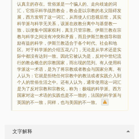
认真主的存在。世俗派是一个骗人的、走向歧途的词
汇，它指示科学战胜教会，教会是以宗教的名义阻碍发
展，西方发明了这一词汇，从而使人们忽视后世，其实
科学派与科学无关系，该派在政教分离中与基督教一
致，以便集中国家权利，真主只管宗教。伊斯兰教在宗
教与科学之间没有冲突和矛盾，而且伊斯兰教倡导和鼓
励有益的科学，伊斯兰教适合于各个时代、社会和地
区。对于科学派的介绍五花八门，无论是从学术还是实
际中都没有达到一致。因此它被认为是，反对中世纪流
行的教会概念的宗教国家，而出现的范列。有人使用科
学派这一术语，是为了将宗教或者教会与国家分离。有
人认为：它就是拒绝任何宗教中的教法或者实践介入到
个人的世俗生活之中。还有人认为，通常使用这一词汇
是为了反对宗教和宗教化，称为：极端的科学派。西方
国家对这一术语的实践也是不一致的，法国的科学派与
英国的不一致，同样，也与美国的不一致。
文字解释