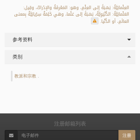
العِلْمانِيَّةُ: نِسْبَةً إلى العِلْمِ، وهو: المَعْرِفَةُ والإدْراكُ، وقِيل:
العَلْمانِيَّةُ: الدُّنْيَوِيَّةُ، نِسْبَةً إلى عَلْما، وهي كَلِمَةٌ سِرْيانِيَّةٌ بِمعنى
العالَمِ، أو الدُّنْيا.
参考资料
类别
教派和宗教
.
注册邮箱列表
注册