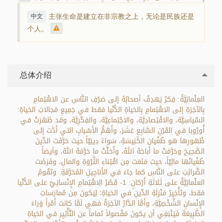
主张生命是建立在非宗教之上，无论是民族还是
中文
个人。
总体介绍
العِلْمانِيَّةُ: فِكرٌ يَهدِفُ أصحابُهُ إلى صَرْفِ النَّاس عن الاهْتِمامِ
بِالآخِرَةِ إلى الاهْتِمامِ بِالحَياةِ الدُّنْيا فقط في جَمِيعِ مَجالاتِ الحَياةِ:
السِّياسِيَّة، والاقْتِصادِيَّة، والاجْتِماعِيَّة، والفِكْرِيَّة، وقد ظَهَرَتْ في
أُورُوبا في القَرْنِ السَّابِعِ عَشَرَ، وأَهَمُّ الأَسْبابِ التي أَدَّت إلى
ظُهورِها هو طُغْيان الكَنِيسَةِ، سَواءً دِينِيّاً حيث حَرَّفَت الدِّينَ
الصَّحِيحَ وحَرَّمَتْ ما أَباحَهُ اللهُ، وأَحَلَّتْ ما حَرَّمَهُ اللهُ، وأيضاً
طُغْيانُها مالِيّاً، حيث مَنَعَت مِن اقْتِناءِ الثَّرْوَةِ والمالِ، وفَرَضَت
الضَّرائِبَ على النَّاسِ كما جاءَ في الأَناجِيلِ المُحَرَّفَةِ. وتَقُومُ
العلْمانِيَّةُ على ثَلاثَةِ أَرْكانٍ: 1- قَصْرُ الِاهْتِمامِ الإِنْسانِيّ على الدُّنْيا
فقط، وتَأْخِيرُ مَنْزِلَةِ الدِّينِ في الحَياةِ؛ لِيَكونَ مِن مُمارَساتِ
الإِنْسانِ الشَّخْصِيَّةِ، وأَمَّا الدَّارُ الآخِرَةُ فهي لَمَّا كانت أَمْراً وَراءَ
الطَّبِيعَةَ فَيَنْبَغِي أن يكونَ مَفْصولاً تَماماً عن التَّأْثِيِر في الحَياةِ