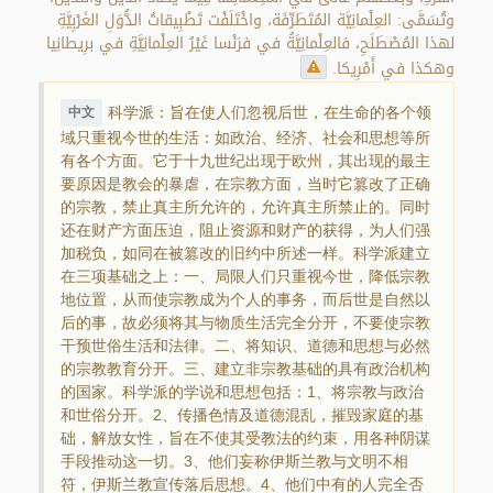
وتُسَمَّى: العِلْمانِيَّة المُتَطَرِّفَة، واخْتَلَفْت تَطْبِيقاتُ الدُّوَلِ الغَرْبِيَّةِ
لهذا المُصْطَلَحِ، فالعِلْمانِيَّةُ في فرَنْسا غَيْرُ العِلْمانِيَّةِ في برِيطانِيا
وهكذا في أَمْرِيكا.
科学派：旨在使人们忽视后世，在生命的各个领
中文
域只重视今世的生活：如政治、经济、社会和思想等所
有各个方面。它于十九世纪出现于欧州，其出现的最主
要原因是教会的暴虐，在宗教方面，当时它篡改了正确
的宗教，禁止真主所允许的，允许真主所禁止的。同时
还在财产方面压迫，阻止资源和财产的获得，为人们强
加税负，如同在被篡改的旧约中所述一样。科学派建立
在三项基础之上：一、局限人们只重视今世，降低宗教
地位置，从而使宗教成为个人的事务，而后世是自然以
后的事，故必须将其与物质生活完全分开，不要使宗教
干预世俗生活和法律。二、将知识、道德和思想与必然
的宗教教育分开。三、建立非宗教基础的具有政治机构
的国家。科学派的学说和思想包括：1、将宗教与政治
和世俗分开。2、传播色情及道德混乱，摧毁家庭的基
础，解放女性，旨在不使其受教法的约束，用各种阴谋
手段推动这一切。3、他们妄称伊斯兰教与文明不相
符，伊斯兰教宣传落后思想。4、他们中有的人完全否