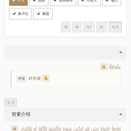
中文
波斯
他加禄语
印度人
毫巴
泰卢古
泰国
+
-
组成
عِلْمانِيَّةُ
科学派
中文
/
简要介绍
إِقامةُ الحَياةِ على غَيْرِ الدِّينِ، سَواءً بِالنِّسْبَةِ لِلْأُمَّةِ أو لِلْأفْرادِ.