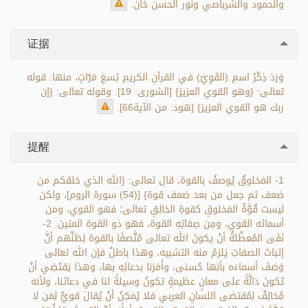
والحمود والشرباصي ونور الحسن خان.
证据
وَرَدَ ذِكْرُ اسمِ (القَوِيّ) في القرآنِ الكريمِ تِسعَ مَرّاتٍ، منها: قوله
تعالى: {وهو القوي العزيز} [الشورى: 19]. وقوله تعالى: {إن
ربك هو القوي العزيز} [هود: من الآية66].
提醒
1- المَخلوقُ يُوصفُ بالقوة، قال تعالى: {الله الذي خلقكم من
ضعف ثم جعل من بعد ضعف قوة} [(54) سورة الروم]، ولكن
ليست قُوَّةُ المَخلوقِ كقوةِ الخالِقِ تعالى؛ فهو القوي، ومن
أسمائه القوي، ومِن صِفاتِهِ القوة، فهو ذو القوة المتين. 2-
نَفَى المُعطِّلةُ أنْ يكونَ الله تعالى مُتَّصفًا بالقوة لِظنِّهم أنَّ
إثباتَ الصفاتِ يَلزمُ منه التشبيه، وهذا باطلٌ فإن الله تعالى
وَصَفَ أسماءَه بأنها حُسنى، وأَمَرَنا بدعائِهِ بها، وهذا يَقتَضِي أنْ
تَكونَ دَالَّةً على معانٍ عظيمةٍ تكونُ وسيلةً لنا في دعائنا، ولأنه
مُخالِفٌ لِمُقتضى اللسانِ العربي فلا يُمكِنُ أنْ يُقالَ قويٌّ لِمَن لا