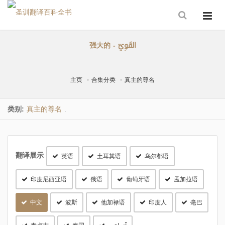
强大的 - القَوِيّ
主页
合集分类
真主的尊名
类别:
真主的尊名
.
翻译展示
英语
土耳其语
乌尔都语
印度尼西亚语
俄语
葡萄牙语
孟加拉语
中文
波斯
他加禄语
印度人
毫巴