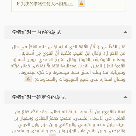
所判决的事物任何人不能阻止。
学者们对于内容的意见
قال الخَطّابي: (التَّامُّ القُوّةِ الذي لا يَستَوْلِي عليه العَجْزُ في حالٍ
من الأحوال). وقال ابنُ القيم: (فَعُلِم أنَّ القويَّ مِن أسمائِهِ،
ومعناه: المَوصُوفُ بالقوة). وقال الشيخُ السعدي: (ومِن أسمائِهِ
القويُّ العزيز المتين القدير، ومعانيها مُتقارِبةٌ تَقتَضي كمالَ قوَّتِهِ
وكبريائِه، فلا يَملكُ الخلقُ نفعَه فينفعونه ولا ضُرَّه فيَضرونه،
وكمال اقتداره على جميع الموجودات والمعدومات).
学者们对于确定性的意见
اسمُ (القَوِيّ) مِن الأسماءِ الثابِتةِ لله تعالى، وقد عَدَّه جَمْعٌ مِن
العلماءِ في الأسماء الحُسنى، منهم: جعفرُ الصادق وسفيان بن
عيينة وابن منده والحَلِيمي والبيهقي وابن حزم وابن العربي
والقرطبي وابن القيم وابن الوزير وابن حجر والسعدي والعثيمين