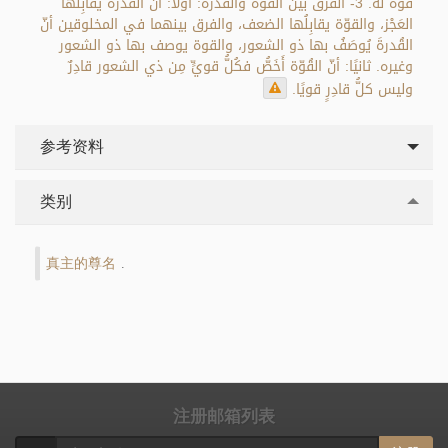
قوَّةَ له. 3- الفرق بين القوة والقدرة: أولًا: أنّ القدرةَ يقابِلُها
العَجْز، والقوّة يقابِلُها الضعف، والفرق بينهما في المخلوقين أنّ
القُدرةَ يُوصَفُ بها ذو الشعور، والقوة يوصف بها ذو الشعور
وغيره. ثانيًا: أنّ القُوّة أَخَصُّ فكُلُّ قويٍّ مِن ذي الشعور قادِرٌ
وليس كلُّ قادِرٍ قويًا.
参考资料
类别
真主的尊名
.
注册邮箱列表