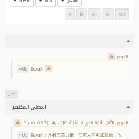
آسامي
泰国
泰卢古
+
-
组成
القَوِيّ
强大的
中文
/
المعنى المختصر
القَوِيّ: التَّامُّ القُوَّةِ الذي لا يَغْلِبُهُ غالِبٌ، ولا يَرُدُّ قضاءَه رَادٌّ.
强大的：具有完美力量，任何人不可战胜他，他
中文