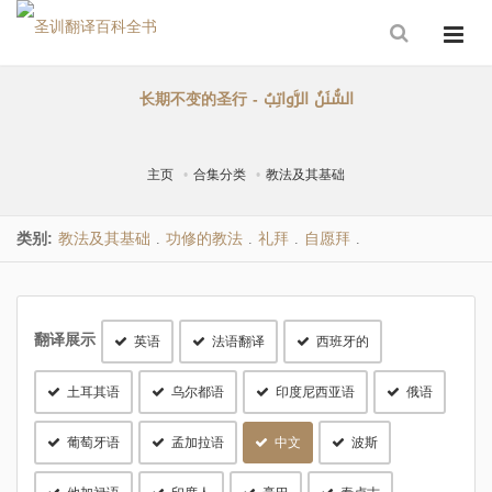
长期不变的圣行 - السُّنَنُ الرَّواتِبُ
主页
合集分类
教法及其基础
类别:
教法及其基础
功修的教法
礼拜
自愿拜
.
.
.
.
翻译展示
英语
法语翻译
西班牙的
土耳其语
乌尔都语
印度尼西亚语
俄语
葡萄牙语
孟加拉语
中文
波斯