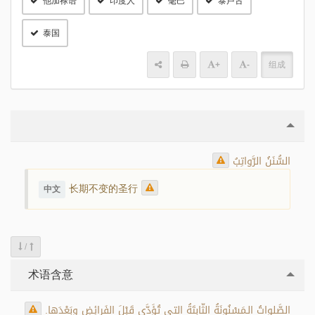
他加禄语
印度人
毫巴
泰卢古
泰国
+
-
组成
السُّنَنُ الرَّواتِبُ
长期不变的圣行
中文
/
术语含意
الصَّلواتُ الـمَسْنُونَةُ الثّابِتَةُ التي تُؤَدَّى قَبْلَ الفَرائِضِ وبَعْدَها.