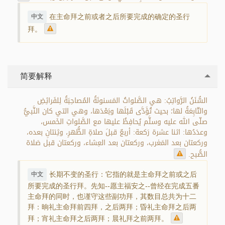
在主命拜之前或者之后所要完成的确定的圣行
中文
拜。
简要解释
السُّنَنُ الرَّواتِبُ: هي الصَّلواتُ المَسنونَةُ المُصاحِبَةُ لِلفَرائِضِ
والتّابِعَةُ لها؛ بحيث تُؤَدَّى قَبْلَها وبَعْدَها، وهي التي كان النَّبيُّ
صلّى الله عليه وسلَّم يُحافِظُ عليها مع الصَّلواتِ الخَمس،
وعدَدُها: اثنا عشرة رَكعة: أربعٌ قبلَ صلاةِ الظُّهرِ، وثِنتانِ بعده،
وركعتان بعد المَغرب، وركعتان بعد العِشاء، وركعتان قبل صَلاة
الصُّبح.
长期不变的圣行：它指的就是主命拜之前或之后
中文
所要完成的圣行拜。先知--愿主福安之--曾经在完成五番
主命拜的同时，也谨守这些副功拜，其数目总共为十二
拜：晌礼主命拜前四拜，之后两拜；昏礼主命拜之后两
拜；宵礼主命拜之后两拜；晨礼拜之前两拜。