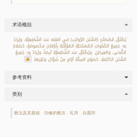
术语概括
يُطْلَقُ مُصْطلَح (السُّنَن الرَّواتِب) في الفقه عند الشّافِعِيَّةِ، ويُرادُ
به: جَمِيعُ الصَّلَواتِ الـمُسْتَحَبَّةِ الـمُؤَقَّتَةِ بِأَوْقاتٍ مَـخْصوصَةٍ، كصَلاةِ
الضُّحَى، والعِيدَيْنِ. ويُطْلَقُ عند الشَّافِعيَّةِ أيضاً، ويُرادُ بِهِ: جَمِيعُ
السُّنَنِ الدّائِمَةِ، كصَوْمِ السِتَّةِ أيّامٍ مِنْ شَوَّال وغَيْرها.
参考资料
类别
教法及其基础
功修的教法
礼拜
自愿拜
.
.
.
.