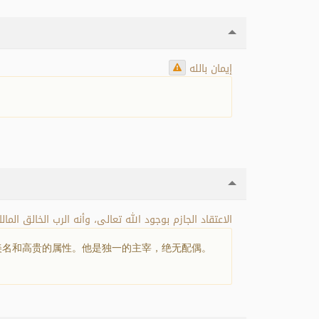
إيمان بالله
الاعتقاد الجازم بوجود الله تعالى، وأنه الرب الخالق ال
美名和高贵的属性。他是独一的主宰，绝无配偶。