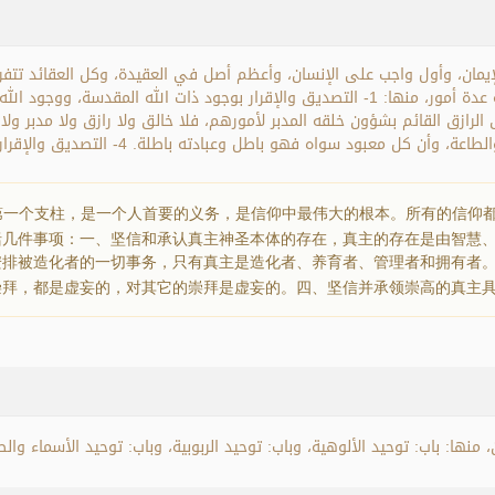
لإيمان، وأول واجب على الإنسان، وأعظم أصل في العقيدة، وكل العقائد تتفر
الإله الحق المستحق وحده لأن يفرد بالعبادة وال
一个支柱，是一个人首要的义务，是信仰中最伟大的根本。所有的信仰
括几件事项：一、坚信和承认真主神圣本体的存在，真主的存在是由智慧
安排被造化者的一切事务，只有真主是造化者、养育者、管理者和拥有者
崇拜，都是虚妄的，对其它的崇拜是虚妄的。四、坚信并承领崇高的真主
ها: باب: توحيد الألوهية، وباب: توحيد الربوبية، وباب: توحيد الأسماء والصف