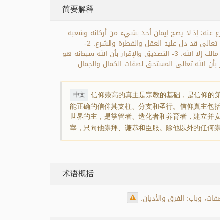
简要解释
ع عنه؛ إذ لا يصح إيمان أحد بشيء من أركانه وشعبه
وسننه إلا بعد إيمانه بالحق تعالى. ويتضمن الإيمان بالله عدة أمور، منها: 1- التصديق والإقرار بوجود ذات الله المقدسة، ووجود الله تعالى قد دل عليه العقل والفطرة والشرع. 2-
التصديق والإقرار بأن الله هو رب العالمين، المالك الخالق الرازق القائم بشؤون خلقه المدبر لأمورهم، فلا خالق ولا رازق ولا مدبر ولا مالك إلا الله. 3- التصديق والإقرار بأن الله سبحانه هو
خضوع والطاعة، وأن كل معبود سواه فهو باطل وعبادته باطلة. 4- التصديق والإقرار بأن الله تعالى المستحق لصفات الكمال والجمال
信仰崇高的真主是宗教的基础，是信仰的第
中文
能正确的信仰其支柱、分支和圣行。信仰真主包
世界的主，是掌管者、造化者和养育者，建立并
宰，只向他崇拜、谦恭和臣服。除他以外的任何
术语概括
ات، وباب: الفرق والأديان.