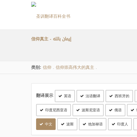
信仰真主 - إيمان بالله
类别:
信仰
信仰崇高伟大的真主
.
.
翻译展示
英语
法语翻译
西班牙的
印度尼西亚语
波斯尼亚语
俄语
中文
波斯
他加禄语
印度人