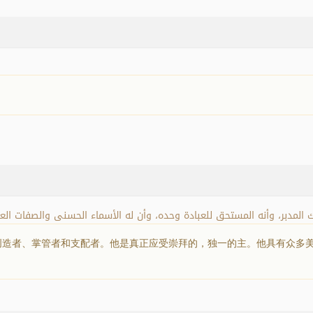
مالك المدبر، وأنه المستحق للعبادة وحده، وأن له الأسماء الحسنى والصفات ا
造者、掌管者和支配者。他是真正应受崇拜的，独一的主。他具有众多