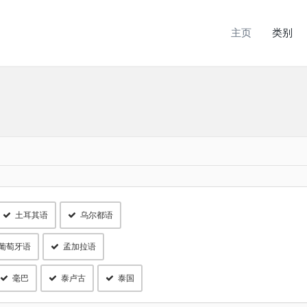
主页
类别
土耳其语
乌尔都语
葡萄牙语
孟加拉语
毫巴
泰卢古
泰国