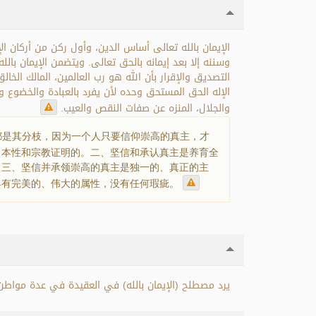
الإيمان بالله تعالى أساس الدين، وأول ركن من أركان ا
والجلال، المنزه عن صفات النقص والعيب.
都是其分枝，因为一个人只要信仰崇高的真主，才
、本性和宗教证明的。二、坚信和承认真主是养育全
。三、坚信并承领崇高的真主是独一的、真正的主
具有完美的、伟大的属性，没有任何瑕疵。
يرد مصطلح (الإيمان بالله) في العقيدة في عدة مواطن، من