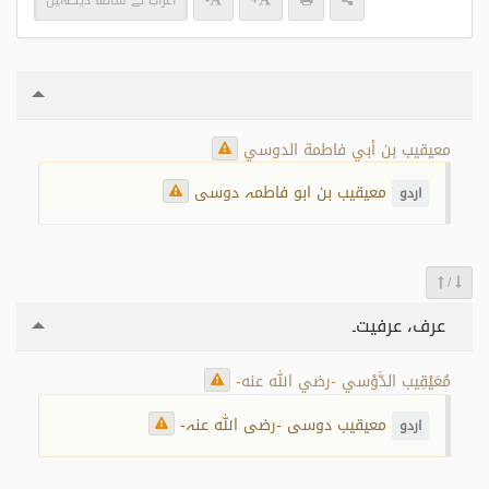
+
-
اعراب کے ساتھ دیکھیں
معيقيب بن أبي فاطمة الدوسي
معیقیب بن ابو فاطمہ دوسی
اردو
/
عرف، عرفیت۔
مُعَيْقِيب الدَّوْسي -رضي الله عنه-
معیقیب دوسی -رضی اللہ عنہ-
اردو