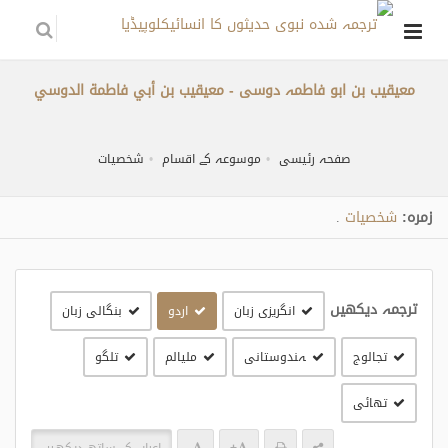
معیقیب بن ابو فاطمہ دوسی - معيقيب بن أبي فاطمة الدوسي
صفحہ رئیسی
موسوعہ کے اقسام
شخصیات
زمره:
شخصیات
.
ترجمہ دیکھیں
انگریزی زبان
اردو
بنگالی زبان
تجالوج
ہندوستانی
مليالم
تلگو
تھائی