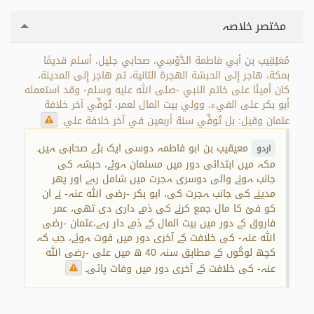
مختصر خلاصہ
مُعَيْقِيب بن أبي فاطمة الدَّوْسِي، صحابي جليل، أسلم قديمًا
بمكة، هاجر إِلى الحبشة الهجرة الثانية، ثم هاجر إِلى المدينة،
كان أمينًا على خاتم النبي -صلى الله عليه وسلم- وقد استعمله
أبو بكر على الفيء، وولي بيت المال لعمر، تُوفِّي آخر خلافة
عثمان‏ وقيل:‏ بل تُوفِّي سنة أربعين في آخر خلافة علي.
معیقیب بن ابو فاطمہ دوسی ایک بڑے صحابی ہیں۔
اردو
مکہ میں ابتدائی دور میں مسلمان ہوئے، حبشہ کی
جانب ہونے والی دوسری ہجرت میں شامل رہے اور پھر
مدینے کی جانب ہجرت کی، ابو بکر -رضی اللہ عنہ- نے ان
کو فئ کا مال جمع کرنے کی ذمے داری دی تھی، عمر
فاروق کے دور میں بیت المال کے ذمے دار رہے،عثمان -رضی
اللہ عنہ- کی خلافت کے آخری دور میں فوت ہوئے، جب کہ
کچھ لوگوں کے مطابق سنہ 40 ھ میں علی -رضی اللہ
عنہ- کی خلافت کے آخری دور میں وفات پائی۔