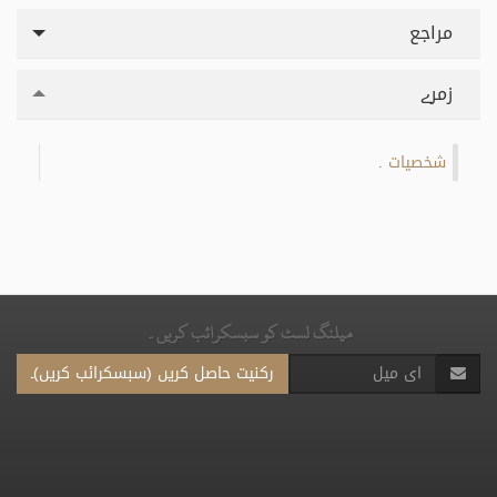
مراجع
زمرے
شخصیات
.
میلنگ لسٹ کو سبسکرائب کریں۔
رکنیت حاصل کریں (سبسکرائب کریں)۔