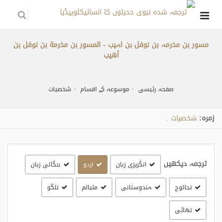
مسور بن مخرمہ بن نوفل بن اہیب - المسور بن مخرمة بن نوفل بن
أهيب
صفحہ رئیسی
موسوعہ کے اقسام
شخصیات
زمره:
شخصیات
.
ترجمہ دیکھیں
انگریزی زبان
اردو
بنگالی زبان
تجالوج
ہندوستانی
مليالم
تلگو
تھائی