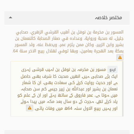
مختصر خلاصہ
المسور بن مخرمة بن نوفل بن أهيب القرشي الزهري، صحابي
جليل، له صحبة ورواية، وعداده في صغار الصحابة كالنعمان بن
بشير وابن الزبير، وكان ممن يلزم عمر، ويحفظ عنه، ولد المسور
بمكة بعد الهجرة بعامين، وبها توفي لهلال ربيع الاخر سنة 64.
مسور بن مخرمہ بن نوفل بن اہیب قرشی زہری
اردو
ایک بڑے صحابی ہیں۔ انھیں صحبت کا شرف بھی حاصل
ہے اور حدیث روایت کرنے کی سعادت بھی، ان کا شمار
نعمان بن بشیر اور عبداللہ بن زبیر جیسے کم سن صحابہ
میں ہوتا ہے، عمر فاروق کے ساتھ رہتے اور ان کے علم کو
یاد کرتے تھے، ہجرت کے دو سال بعد مکہ میں پیدا ہوئے
اور یہیں ربیع الاول سنہ 64ھ میں وفات پائی۔