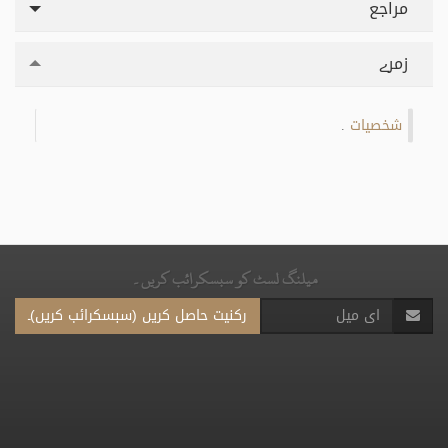
مراجع
زمرے
شخصیات
.
میلنگ لسٹ کو سبسکرائب کریں۔
رکنیت حاصل کریں (سبسکرائب کریں)۔