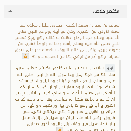
مختصر خلاصہ
السائب بن يزيد بن سعيد الكندي، صحابي جليل، مولده قبيل
السنة الأولى من الهجرة، وكان مع أبيه يوم حج النبي صلى
الله عليه وسلم حجة الوداع، ذهبت به خالته وهو وجِعٌ فمسح
النبي صلى اللَّه عليه وسلم رأسه ودعا له وتوضأ فشرب من
وضوئه وبرئ، ونظر إلى خاتم النبوة، استعمله عمر على سوق
المدينة، وهو آخر من توفي بها من الصحابة عام 91.
سائب بن یزید بن سائب کندی ایک بڑے صحابی ہیں،
اردو
سنہ 1ھ سے کچھ پہلے پیدا ہوئے۔ اللہ کے نبی -صلی اللہ
علیہ و سلم- نے حجۃ الوداع کیا تو وہ اپنے والد کے ساتھ
شریک ہوئے، ایک بار وہ بیمار تھے تو ان کی خالہ ان کو
اللہ کے نبی -صلی اللہ علیہ و سلم- کے پاس لائیں، آپ نے
ان کے سر پر ہاتھ رکھا اور دعا دی، پھر آپ نے وضو کیا تو
انھوں نے آپ کے وضو کا پانی پیا اور ٹھیک ہو گئے، اس
موقع پر انھوں نے مہر نبوت بھی دیکھی تھی، عمر
فاروق -رضی اللہ عنہ- نے ان کو مدینے کے بازار کا عامل
بنایا تھا، مدینے میں وفات پانے والے وہ آخری صحابی
تھے،سنہ 91 میں وفات پائی۔