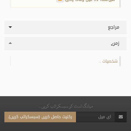
مراجع
زمرے
شخصیات
.
میلنگ لسٹ کو سبسکرائب کریں۔
رکنیت حاصل کریں (سبسکرائب کریں)۔