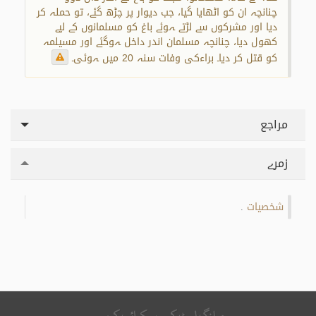
چنانچہ ان کو اٹھایا گیا، جب دیوار پر چڑھ گئے، تو حملہ کر
دیا اور مشرکوں سے لڑتے ہوئے باغ کو مسلمانوں کے لیے
کھول دیا، چنانچہ مسلمان اندر داخل ہوگئے اور مسیلمہ
کو قتل کر دیا۔ براءکی وفات سنہ 20 میں ہوئی۔
مراجع
زمرے
شخصیات
.
میلنگ لسٹ کو سبسکرائب کریں۔