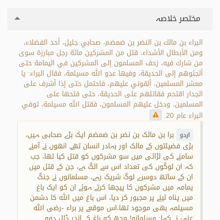
مختصر خلاصہ
البراء بن مالك بن النضر بن ضمضم، صحابي جليل، أحد الفضلاء،
ومن الأبطال الأشداء، قتل من المشركين مائة رجل مبارزة سوى
من شارك فيه، زحف المسلمون إلى المشركين في اليمامة حتى
ألجئوهم إلى الحديقة، وفيها عدو الله مسيلمة، فقال البراء: يا
معشر المسلمين، ألقوني عليهم، فاحتمل حتى إذا أشرف على
الجدار اقتحم فقاتلهم على الحديقة، حتى فتحها على
المسلمين، ودخل عليهم المسلمون، فقتل الله مسيلمة، توفي
البراء عام 20.
برا بن مالک بن نضر بن ضمضم ایک بڑے صحابی ہیں،
اردو
بڑی فضیلتوں کے مالک اور بہادر انسان تھے۔ انھوں نے آمنے
سامنے کی لڑائی میں سو مشرکوں کو قتل کیا تھا، جب
کہ ان لوگوں کی تعداد اس سے الگ ہے، جن کے قتل میں
ان کے ساتھ دوسرے لوگ شریک رہے، مسلمانوں نے جنگ
یمامہ میں مشرکوں کا پیچھا کرتے ہوئے ان کو ایک باغ
میں پناہ لینے پر مجبور کر دیا، اس باغ میں اللہ کا دشمن
مسیلمہ بھی موجود تھا،اس موقعے پر براء -رضی اللہ
عنہ- نے کہا: مسلمانو! مجھ کو باغ کے اندر ڈال دوو