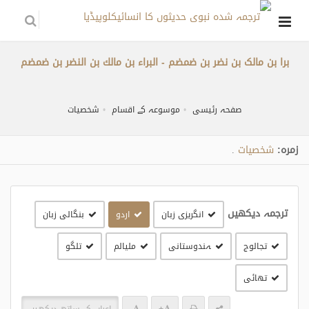
برا بن مالک بن نضر بن ضمضم - البراء بن مالك بن النضر بن ضمضم
صفحہ رئیسی
موسوعہ کے اقسام
شخصیات
زمره:
شخصیات
.
ترجمہ دیکھیں
انگریزی زبان
اردو
بنگالی زبان
تجالوج
ہندوستانی
مليالم
تلگو
تھائی