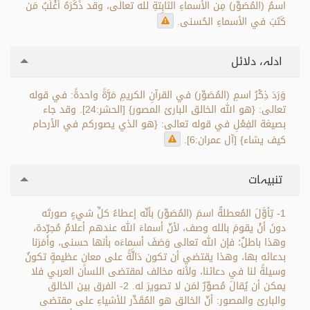
اسمُ (المُصَوِّر) مِن الأسماءِ الثابِتةِ لله تعالى، وقد ذَكَرَهُ أَغْلَبُ مَن
كَتَبَ في الأسماءِ الحُسنى.
ادلہ، دلائل
وَرَدَ ذِكْرُ اسمِ (المُصَوِّر) في القرآنِ الكريمِ مَرَّةً واحدةً: في قوله
تعالى: {هو الله الخالق البارئ المصور} [الحشر:24]. وقد جاء
بصيغة الفِعْلِ في قوله تعالى: {هو الذي يصوركم في الأرحام
كيف يشاء} [آل عمران:6].
تنبیہات
1- تِأوَّلَ المُعطلةُ اسمَ (المُصَوِّر) بأنّه إعطاءُ كلِّ شيءٍ صورتَه
دونَ أنْ يقومَ بالله وصف، لأنّ أسماءَ الله عندهم أعلامٌ مُجرّدة،
وهذا باطلٌ؛ فإن الله تعالى وَصَفَ أسماءَه بأنها حسنى، وأَمَرَنا
بدعائه بها، وهذا يقتضي أن تكون دَالَّةً على معانٍ عظيمةٍ تكونُ
وسيلةً لنا في دعائنا، ولأنه مخالف لمقتضى اللسان العربي فلا
يمكن أن يُقالَ مُصوِّرٌ لمَن لا تصويرَ له. 2- الفرق بين الخالق
والبارئ والمصور: أنّ الخالق هو المُقَدِّر للأشياءِ على مقتضى