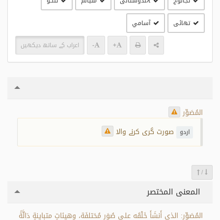
تجالوج
ہندوستانی
مليالم
تلگو
تھائی
آسامي
+
-
اعراب کے ساتھ دیکھیں
المُصَوِّر
صورت گری کرنے والا
اردو
/
المعنى المختصر
المُصَوِّر: الذي أَنشَأَ خَلْقَه على صُوَرٍ مُختلفَة، وهيئاتٍ متباينةٍ دَالَّةً