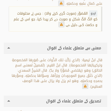
على كمالِ علمِهِ وحكمتِهِ.
المُصَوِّر (صورت گری کرنے والا) : جس نے مخلوقات
اردو
کو الگ الگ شکل و صورت دے کر پیدا کیا، جو اس کے علم
و حکمت کی دلیل ہے۔
معنی سے متعلق علماء کے اقوال
قال ابنُ تيمية: (الذي رَكَّبَ تلك الذَّوات على صُوَرِها المَخصوصةِ
وتركيباتِها المَخصوصة). قال ابنُ القيم: (تَفصيلٌ لمعنى اسمِ
الخالق) وهو (يقتضي مُصَوَّرًا ولا بدّ). قال الشيخُ السعدي:
(الذي خَلَقَ جميعَ الموجوداتِ وبَرَأَها، وسوَّاها بحكمتِهِ، وصوَّرها
بحمدِهِ وحكمتِهِ، وهو لم يزل ولا يزال على هذا الوصفِ
العظيم).
تصدیق کے متعلق علماء کے اقوال