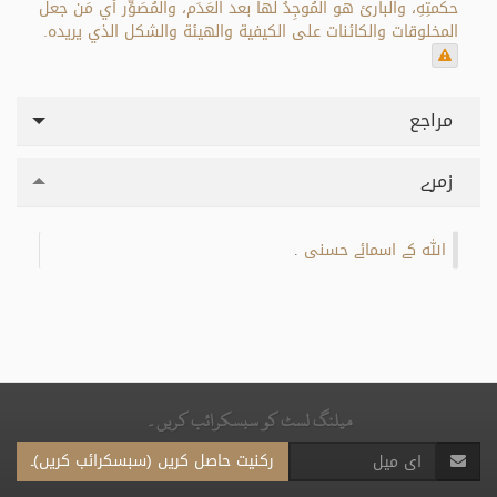
حكمتِهِ، والبارئ هو المُوجِدُ لها بعد العَدَم، والمُصَوِّر أي مَن جعل
المخلوقات والكائنات على الكيفية والهيئة والشكل الذي يريده.
مراجع
زمرے
اللہ کے اسمائے حسنی
.
میلنگ لسٹ کو سبسکرائب کریں۔
رکنیت حاصل کریں (سبسکرائب کریں)۔