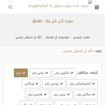
صورت گری کرنے والا - المُصَوِّر
صفحہ رئیسی
موسوعہ کے اقسام
اللہ کے اسمائے حسنی
زمره:
اللہ کے اسمائے حسنی
.
ترجمہ دیکھیں
انگریزی زبان
ترکی زبان
اردو
انڈونیشیائی زبان
روسی زبان
پرتگالی
بنگالی زبان
چینی زبان
فارسی زبان