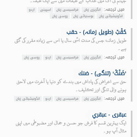
جہنم کی آگ میں عذاب کے طبقات میں سے ایک طبقہ۔
میں ترجمہ:
انگریزی زبان
فرانسیسی زبان
اسپینی
اردو
انڈونیشیائی زبان
بوسنیائی زبان
روسی زبان
حُقْبْ (طویل زمانہ) - حقب
طویل زمانہ، جس کی مدت اسِّی سال یا اس سے زیادہ مقرر کی گئی
ہے۔
میں ترجمہ:
انگریزی زبان
فرانسیسی زبان
اردو
روسی زبان
’ضَنْکْ‘ (تنگی) - ضنك
حق سے اعراض کی پاداش میں بندے کو دنیا یا آخرت میں لاحق
ہونے والی تنگی اور تکلیف۔
میں ترجمہ:
انگریزی زبان
فرانسیسی زبان
اردو
انڈونیشیائی زبان
عبقری - عبقري
ایک بہترین قسم کا فرش جو حسن و جمال اور مضبوطی میں اپنی
مثال آپ ہو۔