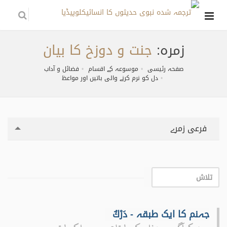
زمره:
جنت و دوزخ کا بیان
صفحہ رئیسی
موسوعہ کے اقسام
فضائل و آداب
دل کو نرم کرنے والی باتیں اور مواعظ
فرعی زمرے
جہنم کا ایک طبقہ - دَرْكٌ