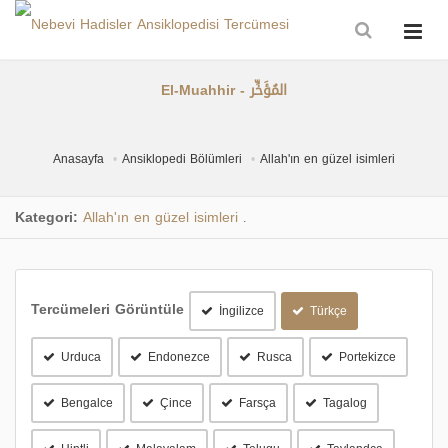
El-Muahhir - المُؤَخِّر
Anasayfa
Ansiklopedi Bölümleri
Allah'ın en güzel isimleri
Kategori:
Allah'ın en güzel isimleri
.
Tercümeleri Görüntüle
İngilizce
Türkçe
Urduca
Endonezce
Rusca
Portekizce
Bengalce
Çince
Farsça
Tagalog