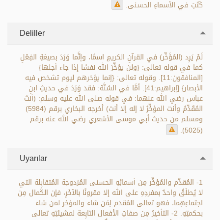
كَتَبَ في الأسماءِ الحسنى.
Deliller
لَمْ يَرِد (المُؤَخِّر) في القرآنِ الكريمِ اسمًا، وإنَّما وَرَدَ بصيغةِ الفِعْلِ
كما في قوله تعالى: {ولن يؤخِّرَ الله نفسًا إذا جاء أجلها}
[المنافقون:11]. وقوله تعالى: {إنما يؤخرهم ليوم تشخص فيه
الأبصار} [إبراهيم:41]. أمَّا في السُنَّة: فقد وَرَدَ في حديثِ ابنِ
عباس رضي الله عنهما: في قوله صلى الله عليه وسلم: (أنتَ
المُقَدِّمُ وأنت المؤخِّرُ لا إله إلا أنت) أخرجه البخاري برقم (5984)
ومسلم من حديث أبي موسى الأشعري رضي الله عنه برقم
(5025).
Uyarılar
1- المُقدِّم والمُؤخِّر مِن أسمائِهِ الحسنى المُزدوجة المُتقابِلة التي
لا يُطلَقُ واحدٌ بمفردِهِ على الله إلا مقرونًا بالآخَرِ، فإن الكَمال مِن
اجتماعِهِما، فهو تعالى المُقدم لِمَن شاء والمؤخر لمن شاء
بحكمتِهِ. 2- التأخيرُ مِن صفاتِ الأفعال التابِعة لمشيئتِهِ تعالى