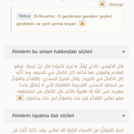
موضِعِها.
El-Muahhir: O gecikmesi gereken şeyleri
Türkçe
geciktiren ve yerli yerine koyan.
Alimlerin bu anlam hakkındaki sözleri
قال الحَلِيمي: (الذي يُؤخِّر ما يَجِبُ تأخيرُه) قال ابنُ تيمية: (وهو
المقدم والمؤخر، فما قدَّمه كان الكمال في تقديمه، وما أخَّرَه
كان الكَمالُ في تأخيرِه). وقال الشيخُ السعدي: (المُقدِّم والمُؤخِّر
مِن أسمائِهِ الحسنى المُزدوجة المُتقابِلة التي لا يُطلَقُ واحدٌ
بمفردِهِ على الله إلا مقرونًا بالآخَرِ، فإن الكَمال مِن اجتماعِهِما،
فهو تعالى المُقدِّم لِمَن شاء والمؤخِّر لمن شاء بحكمتِهِ).
Alimlerin ispatına dair sözleri
اسمُ (المؤخِّر) مِن الأسماءِ الثابتةِ للهِ تعالى، وقد ذَكَرَهُ أَغْلَبُ مَن