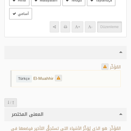
Hintli
Malayalam
Telugu
Taylandça
آسامي
+
-
Düzenleme
المُؤَخِّر
El-Muahhir
Türkçe
/
المعنى المختصر
المُؤَخِّر: هو الذي يُؤخِّرُ الأشياءَ التي تستَحِقُّ التأخير فيضعها في