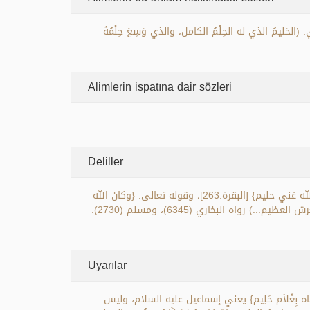
 (الحَليمُ الذي له الحِلْمُ الكامل، والذي وَسِعَ حِلْمُهُ
Alimlerin ispatına dair sözleri
Deliller
وَرَدَ ذِكْرُ اسمِ (الحَلِيْم) في القرآنِ الكريمِ (11) مَرةً، منها: قوله تعالى: {واعلموا أنّ الله غفور حليم} [البقرة: 235]، وقوله تعالى: {والله غني حليم} [البقرة:263]، وقوله تعالى: {وكان الله
Uyarılar
نَاه بِغُلاَم حَلِيم} يعني إسماعيل عليه السلام، وليس