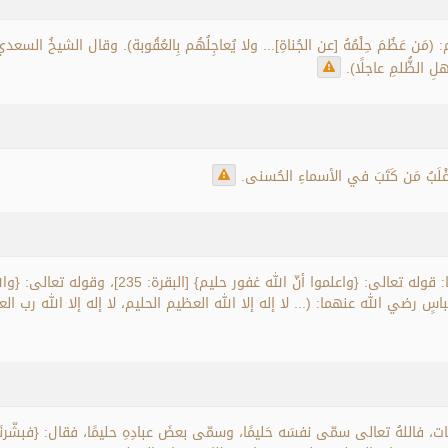
(مَن عَظُمَ حِلْمُهُ [عن الجُناةِ]... ولا يُعاجِلُهُم بِالعُقُوبة). وقال الشيخُ السعدي:
هلِ الظُّلمِ عاجلًا).
أَغْلَبُ مَن كَتَبَ في الأسماءِ الحُسنى.
مّيات، فاللهُ تعالى سمّى نفسَه حَليمًا، وسمّى بعضَ عبادِهِ حليمًا، فقال: {فبشّر