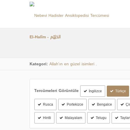
El-Halîm - الحَلِيْم
Kategori:
Allah'ın en güzel isimleri
.
Tercümeleri Görüntüle
İngilizce
Türkçe
Rusca
Portekizce
Bengalce
Çi
Hintli
Malayalam
Telugu
Tayla