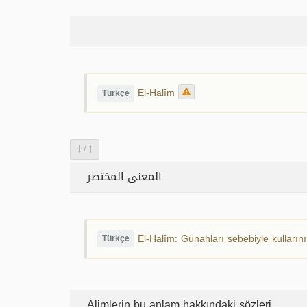
El-Halîm
Türkçe
/
المعنى المختصر
El-Halîm: Günahları sebebiyle kulların
Türkçe
Alimlerin bu anlam hakkındaki sözleri