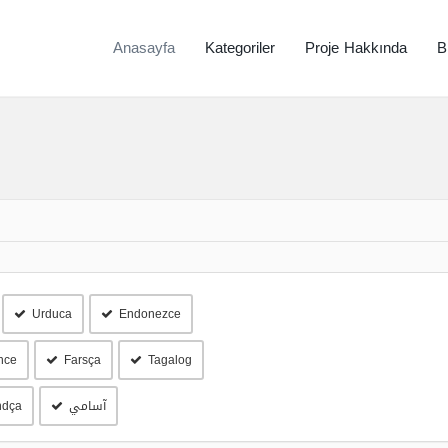
Anasayfa
Kategoriler
Proje Hakkında
B
Urduca
Endonezce
nce
Farsça
Tagalog
آسامي
ndça