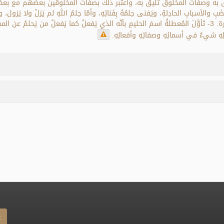
غَضَبِ والأسبابِ الحادِثةِ، ويَفنى حِلمُهُ بِفَنائِهِ، وأمّا حِلمُ اللهِ لم يَزلْ ولا 
يَحلمُ عمَّن لا يَقدرُ عليه مثلًا، واللهُ تعالى حَليمٌ مع القُدرة. 3- تَأوَّلَ المُعطلةُ اسمَ الحليمِ بأنّه الذي يَفع
ْلِهِ شيءٌ في أسمائِهِ وصفاتِهِ وأفعالِهِ.
t