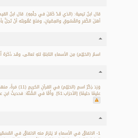
قال ابنُ تيمية: (الذي قَدْ كَمُلَ في حِلْمِهِ). قال ابنُ القيم: 
أهلَ الكُفرِ والفُسُوقِ والعِصْيانِ، ومَنَعَ عُقُوبَتَه أنْ تَحِلَّ بأ
اسمُ (الحَلِيْم) مِن الأسماءِ الثابتةِ للهِ تعالى، وقَد ذَكَرَهُ 
عليمًا حليمًا} [الأحزاب:51]. وأَمَّا في السُّنّة: فحديثُ ابنِ عباسٍ رضي الله عنهما: (... لا إله إلا الله العظيم الحليم، لا إله إلا الله رب العرش العظيم...) رواه البخاري (6345)، ومسلم (2730).
1- الاتفاقُ في الأسماءِ لا يَلزمُ منه الاتفاقُ في المُسَ