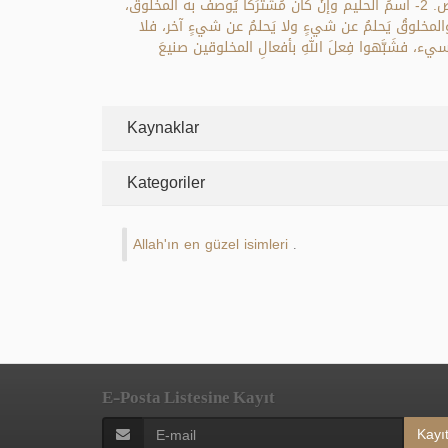
الحليمُ كالحليم، ولا الحلم كالحلم؛ لأن صفات الخالق تليق به وصفات المخلوق تليق به، واعتبر ذلك بصفات المخلوقين بعضهم مع بعض. 2- اسمُ الحليم وإنْ كان مُشتَرَكًا يُوصفُ به المخلوق،
يَزول، والمخلوقُ يَحلمُ عن شيءٍ ولا يَحلمُ عن شيءٍ آخر، فلا
لُ كما يَفعلُ من يَحلمُ عن المسيء، فشَبَّهوا فِعلَ اللهِ بأفعالِ المخلوقين صنيعَ
Kaynaklar
Kategoriler
Allah'ın en güzel isimleri
.
E-Posta Listesine Kayıt
Kayı