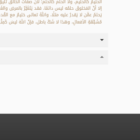
إلا أنّ المَخلوقَ حلمُه ليس دائمًا، فقد يَتَغَيَّرُ بالمرضِ وال
مُشَبِّهَةِ الأفعالِ، وهذا لا شَكَّ باطل، فإنّ اللهَ ليسَ كَمِث