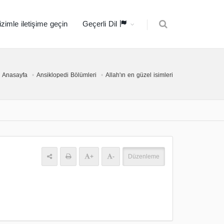
izimle iletişime geçin
Geçerli Dil
Anasayfa
Ansiklopedi Bölümleri
Allah'ın en güzel isimleri
+
-
Düzenleme