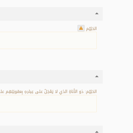
الحَلِيْم
الحَلِيْم: ذو الأَناةِ الذي لا يَعْجَلُ على عِبادِهِ بِعقوبَتِهِم عل