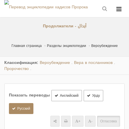
Продолжатели - أبدال
Главная страница
Разделы энциклопедии
Вероубеждение
Классификация:
Вероубеждение
Вера в посланников
.
.
Пророчество
.
Показать переводы
Английский
Урду
Русский
+
-
Огласовка