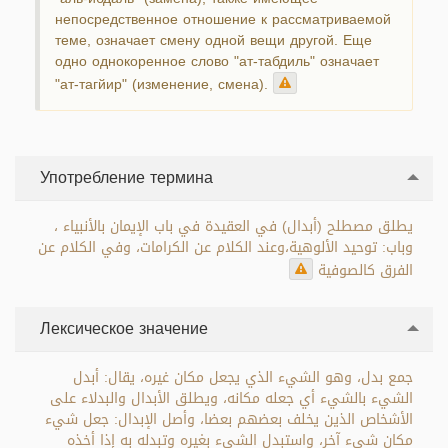
непосредственное отношение к рассматриваемой
теме, означает смену одной вещи другой. Еще
одно однокоренное слово "ат-табдиль" означает
"ат-тагйир" (изменение, смена).
Употребление термина
يطلق مصطلح (أبدال) في العقيدة في باب الإيمان بالأنبياء ،
وباب: توحيد الألوهية،وعند الكلام عن الكرامات، وفي الكلام عن
الفرق كالصوفية
Лексическое значение
جمع بدل، وهو الشيء الذي يجعل مكان غيره، يقال: أبدل
الشيء بالشيء أي جعله مكانه، ويطلق الأبدال والبدلاء على
الأشخاص الذين يخلف بعضهم بعضا، وأصل الإبدال: جعل شيء
مكان شيء آخر، واستبدل الشيء بغيره وتبدله به إذا أخذه