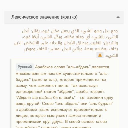
Лексическое значение (кратко)
جمع بدل وهو الشيء الذي يجعل مكان غيره، يقال: أبدل
الشيء بالشيء أي جعله مكانه، وبدَّل الشيء أيضا غيره،
والتبديل: التغيير، ويطلق الأبدال والبدلاء على الأشخاص الذين
يخلف بعضهم بعضا، ويأتي البدل بمعنى: الخلف وعوض
الشيء.
Арабское слово "аль-абдаль" является
Русский
множественным числом существительного "аль-
бадаль" (заменитель), которое применяется ко
всему, чем заменяют нечто. Так используя
однокоренной глагол "абдаля", арабы говорят:
"Абдаля аш-шайъа би-ш-шайъ" - т.е. заменил одну
вещь другой. Слово "аль-абдаль" или "аль-будаля"
в арабском языке используют применительно к
лицам, которые выступают заместителями и
преемниками друг друга. В своей основе слово
"аль-ибдаль" (замена), также имеющее