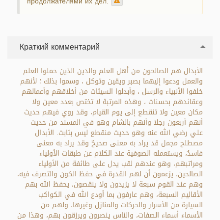
продолжателями их дел.
Краткий комментарий
الأبدال هم الصالحون من أهل العلم والدين الذين حملوا العلم
والعمل ودعوا إليهما بصبر ويقين وتوكل ، وسموا بذلك ؛ لأنهم
خلفوا الأنبياء والرسل ، وأبدلوا السيئات من أخلاقهم وأعمالهم
وعقائدهم بحسنات ، وهذه المرتبة لا تختص بعدد معين ولا
مكان معين ولا تنقطع إلى يوم القيام، وقد روي فيهم حديث
أنهم أربعون رجلا وأنهم بالشام وهو في المسند من حديث
علي رضي الله عنه وهو حديث منقطع ليس بثابت. الأبدال
مصطلح مجمل قد يراد به معنى صحيحٌ وقد يراد به معنى
فاسدٌ، ويستعمله الصوفية عند الكلام عن طبقات الأولياء
ومراتبهم، وهو عندهم لقب يدل على طائفة من الأولياء
الصالحين، يزعمون أن لهم القدرة في حفظ الكون والتصرف فيه،
وهم عند القوم سبعة لا يزيدون ولا ينقصون، يحفظ الله بهم
الأقاليم السبعة، وهم عارفون بما أودع الله في الكواكب
السيارة من الأسرار والحركات والمنازل وغيرها، ولهم من
الأسماء أسماء الصفات، والناس ينصرون ويرزقون بهم، وهذا من