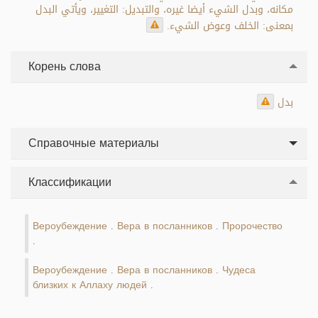
مكانه، وبدل الشيء أيضا غيره، والتبديل: التغيير، ويأتي البدل
بمعنى: الخلف وعوض الشيء.
Корень слова
بدل
Справочные материалы
Классификации
Вероубеждение
Вера в посланников
Пророчество
.
.
.
Вероубеждение
Вера в посланников
Чудеса
.
.
близких к Аллаху людей
.