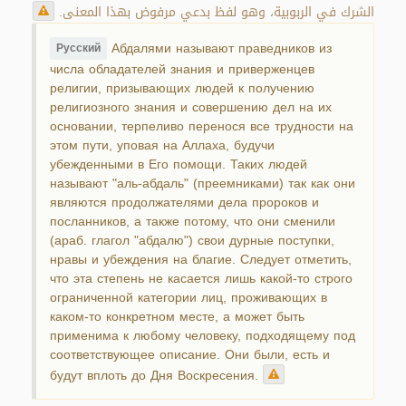
الشرك في الربوبية، وهو لفظ بدعي مرفوض بهذا المعنى.
Абдалями называют праведников из
Русский
числа обладателей знания и приверженцев
религии, призывающих людей к получению
религиозного знания и совершению дел на их
основании, терпеливо перенося все трудности на
этом пути, уповая на Аллаха, будучи
убежденными в Его помощи. Таких людей
называют "аль-абдаль" (преемниками) так как они
являются продолжателями дела пророков и
посланников, а также потому, что они сменили
(араб. глагол "абдалю") свои дурные поступки,
нравы и убеждения на благие. Следует отметить,
что эта степень не касается лишь какой-то строго
ограниченной категории лиц, проживающих в
каком-то конкретном месте, а может быть
применима к любому человеку, подходящему под
соответствующее описание. Они были, есть и
будут вплоть до Дня Воскресения.