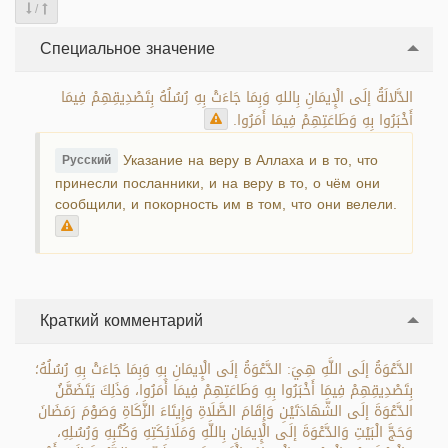
/
Специальное значение
الدَّلالَةُ إلَى الْإِيمَانِ بِاللهِ وَبِمَا جَاءَتْ بِهِ رُسُلُهُ بِتَصْدِيقِهِمْ فِيمَا
أَخْبَرُوا بِهِ وَطَاعَتِهِمْ فِيمَا أَمَرُوا.
Указание на веру в Аллаха и в то, что
Русский
принесли посланники, и на веру в то, о чём они
сообщили, и покорность им в том, что они велели.
Краткий комментарий
الدَّعْوَةُ إلَى اللَّهِ هِيَ: الدَّعْوَةُ إلَى الْإِيمَانِ بِهِ وَبِمَا جَاءَتْ بِهِ رُسُلُهُ؛
بِتَصْدِيقِهِمْ فِيمَا أَخْبَرُوا بِهِ وَطَاعَتِهِمْ فِيمَا أَمَرُوا، وَذَلِكَ يَتَضَمَّنُ
الدَّعْوَةَ إلَى الشَّهَادَتَيْنِ وَإِقَامَ الصَّلَاةِ وَإِيتَاءَ الزَّكَاةِ وَصَوْمَ رَمَضَانَ
وَحَجَّ الْبَيْتِ وَالدَّعْوَةَ إلَى الْإِيمَانِ بِاللَّهِ وَمَلَائِكَتِهِ وَكُتُبِهِ وَرُسُلِهِ،