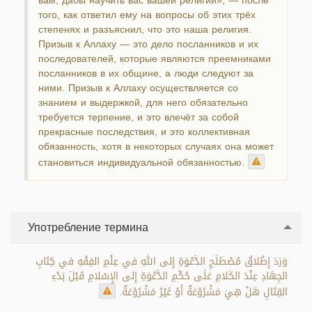
вам, дабы научить вас вашей религии», — после
того, как ответил ему на вопросы об этих трёх
степенях и разъяснил, что это наша религия.
Призыв к Аллаху — это дело посланников и их
последователей, которые являются преемниками
посланников в их общине, а люди следуют за
ними. Призыв к Аллаху осуществляется со
знанием и выдержкой, для него обязательно
требуется терпение, и это влечёт за собой
прекрасные последствия, и это коллективная
обязанность, хотя в некоторых случаях она может
становиться индивидуальной обязанностью.
Употребление термина
وَرَدَ إِطْلاقُ مُصْطَلَحِ الدَّعْوَةِ إِلى اللهِ في عِلْمِ الفِقْهِ في كِتَابِ
الجِهَادِ عِنْدَ الكَلامِ عَلَى حُكْمِ الدَّعْوَةِ إِلى الإِسْلامِ قَبْلَ بَدْءِ
القِتَالِ هَلْ هِيَ مَشْرُوْعَةٌ أَوْ غَيْرُ مَشْرُوْعَةٌ.