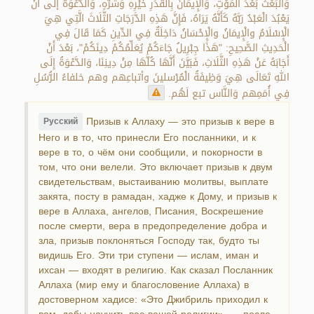
وَالْبَعْثَ بَعْدَ الْمَوْتِ، وَالْإِيمَانَ بِالْقَدَرِ خَيْرِهِ وَشَرِّهِ، وَالدَّعْوَةَ إلَى أَنْ
يَعْبُدَ الْعَبْدُ رَبَّهُ كَأَنَّهُ يَرَاهُ، فَإِنَّ هَذِهِ الدَّرَجَاتِ الثَّلَاثَ الَّتِي هِيَ
الْإِسْلَامُ والْإِيمَانُ والْإِحْسَانُ دَاخِلَةٌ فِي الدِّينِ كَمَا قَالَ فِي
الْحَدِيثِ الصَّحِيحِ: "هَذَا جِبْرِيلُ جَاءَكُمْ يُعَلِّمُكُمْ دِينَكُمْ"، بَعْدَ أَنْ
أَجَابَهُ عَنْ هَذِهِ الثَّلَاثِ، فَبَيَّنَ أَنَّهَا كُلَّهَا مِنْ دِينِنَا، وَالدَّعْوَةُ إِلَى
اللهِ تَعَالَى هِيَ وَظِيفَةُ الْمُرْسلينَ وأتباعِهم وهم خلفاءُ الرُّسُلِ
فِي أُمَمِهم وَالنَّاس تبع لَهُم.
Призыв к Аллаху — это призыв к вере в
Русский
Него и в то, что принесли Его посланники, и к
вере в то, о чём они сообщили, и покорности в
том, что они велели. Это включает призыв к двум
свидетельствам, выстаиванию молитвы, выплате
закята, посту в рамадан, хадже к Дому, и призыв к
вере в Аллаха, ангелов, Писания, Воскрешение
после смерти, вера в предопределение добра и
зла, призыв поклоняться Господу так, будто ты
видишь Его. Эти три ступени — ислам, иман и
ихсан — входят в религию. Как сказал Посланник
Аллаха (мир ему и благословение Аллаха) в
достоверном хадисе: «Это Джибриль приходил к