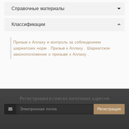
Справочные материалы
Классификации
Призыв к Аллаху и контроль за соблюдением
шариатских норм
Призыв к Аллаху
Шариатское
.
.
законоположение о призыве к Аллаху
.
Регистрация в списке почтовых адресов
Регистрация