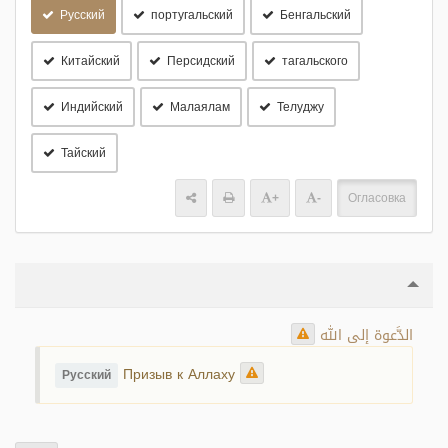
Русский
португальский
Бенгальский
Китайский
Персидский
тагальского
Индийский
Малаялам
Телуджу
Тайский
+
-
Огласовка
الدَّعوة إلى الله
Призыв к Аллаху
Русский