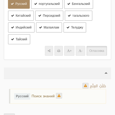
Русский
португальский
Бенгальский
Китайский
Персидский
тагальского
Индийский
Малаялам
Телуджу
Тайский
+
-
Огласовка
طَلَبُ العِلْمِ
Поиск знаний
Русский