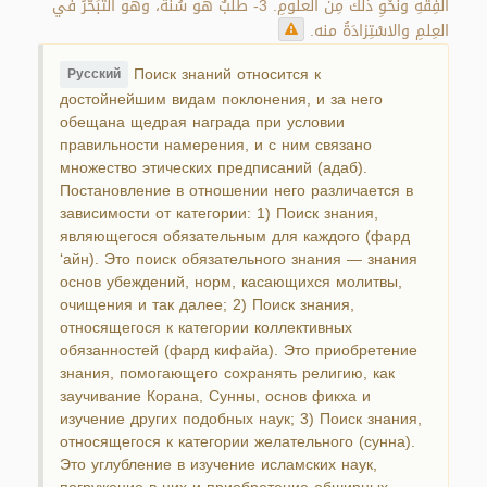
الفِقْهِ ونَحْوِ ذلك مِن العلومِ. 3- طَلَبٌ هو سُنَّةٌ، وهو التَّبَحُّرُ في
العِلمِ والاسْتِزادَةُ منه.
Поиск знаний относится к
Русский
достойнейшим видам поклонения, и за него
обещана щедрая награда при условии
правильности намерения, и с ним связано
множество этических предписаний (адаб).
Постановление в отношении него различается в
зависимости от категории: 1) Поиск знания,
являющегося обязательным для каждого (фард
‘айн). Это поиск обязательного знания — знания
основ убеждений, норм, касающихся молитвы,
очищения и так далее; 2) Поиск знания,
относящегося к категории коллективных
обязанностей (фард кифайа). Это приобретение
знания, помогающего сохранять религию, как
заучивание Корана, Сунны, основ фикха и
изучение других подобных наук; 3) Поиск знания,
относящегося к категории желательного (сунна).
Это углубление в изучение исламских наук,