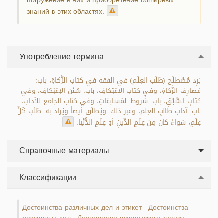
погружение в них и приобретение обширных
знаний в этих областях.
Употребление термина
يَرِد مُصْطلَح (طَلَب العِلْم) في الفقه في كتاب الزَّكاةِ، باب:
مَصارِف الزَّكاةِ، وفي كتاب الاعْتِكافِ، باب: سُنَن الاِعْتِكافِ، وفي
كتابِ السَّبْقِ، باب: شُروط المُسابقاتِ، وفي كتاب الجامع للآداب،
باب: آداب طالبِ العِلم، وغير ذلك. ويُطلَق أيضاً ويُراد به: طَلَب كُلِّ
عِلْمٍ، سَواءً كان مِن عِلْمِ الدِّينِ أو عِلْمِ الدُّنْيا.
Справочные материалы
Классификации
Достоинства различных дел и этикет
Достоинства
.
различных дел
Достоинство шариатского знания
.
.