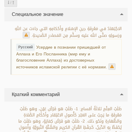
/
Специальное значение
الاجْتِهادُ في مَعْرِفَةِ دِينِ الإسْلامِ وأَحْكامِهِ التي جاءَت عن اللهِ
ورَسولِهِ صلَّى الله عليه وسلَّم مِن المَصادرِ الصَّحيحةِ.
Усердие в познании пришедшей от
Русский
Аллаха и Его Посланника (мир ему и
благословение Аллаха) из достоверных
источников исламской религии с её нормами.
Краткий комментарий
طَلَبُ العِلْمِ ثلاثَةُ أقسامِ: 1- طَلَبٌ هو فَرْضُ عَيْنٍ، وهو طَلَبُ
مَعْرِفَةِ ما يَجِبُ على العَبْدِ كَأُصولِ الاعْتِقادِ وأَحْكامِ الصَّلاةِ
والطَّهارةِ ونَحْو ذلك. 2- طَلَبٌ هو فَرْضُ كِفايَةٍ، وهو طَلَبُ ما
يُحْفَظُ بِهِ الدِّينُ، كَحِفْظِ القُرآنِ الكريم والسُّنَّةِ النَّبوِيَّةِ وأُصولِ