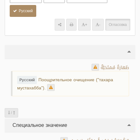
Русский
+
-
Огласовка
طَهارَةٌ مُسْتَحَبَّةٌ
Поощрительное очищение ("тахара
Русский
мустахабба").
/
Специальное значение