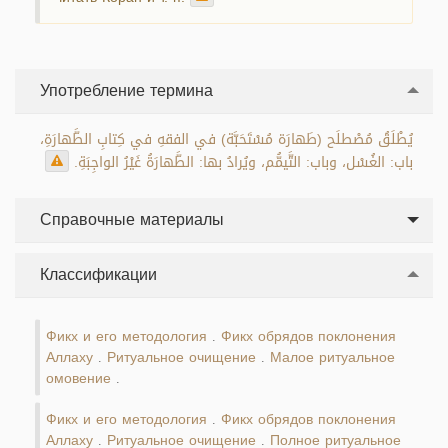
Употребление термина
يُطْلَقُ مُصْطلَح (طَهارَة مُسْتَحَبَّة) في الفقهِ في كِتابِ الطَّهارَةِ،
باب: الغُسْل، وباب: التَّيمُّم، ويُرادُ بها: الطَّهارَةُ غَيْرُ الواجِبَةِ.
Справочные материалы
Классификации
Фикх и его методология
Фикх обрядов поклонения
.
Аллаху
Ритуальное очищение
Малое ритуальное
.
.
омовение
.
Фикх и его методология
Фикх обрядов поклонения
.
Аллаху
Ритуальное очищение
Полное ритуальное
.
.