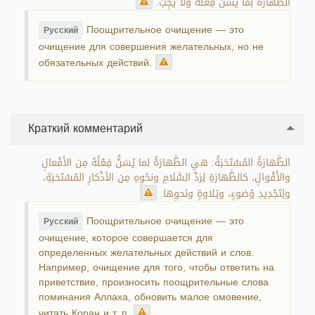
الطَّهارَةُ لِما يُسَنُّ فِعْلُهُ ولا يَجِبُ.
Поощрительное очищение — это
Русский
очищение для совершения желательных, но не
обязательных действий.
Краткий комментарий
الطَّهارَةُ المُسْتَحَبَةُ: هي الطَّهارَةُ لما يُسَنُّ فِعْلُهُ مِن الأَفْعالِ
والأَقْوالِ، كالطَّهارَةِ لِرَدِّ السَّلامِ ونحْوِهِ مِن الأذْكارِ المُسْتَحَبَةِ،
ولِتَجْدِيدِ وُضوءٍ، وتِلاوةٍ ونَحوِها.
Поощрительное очищение — это
Русский
очищение, которое совершается для
определенных желательных действий и слов.
Например, очищение для того, чтобы ответить на
приветствие, произносить поощрительные слова
поминания Аллаха, обновить малое омовение,
читать Коран и т. п.