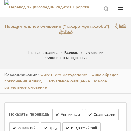
Поощрительное очищение ("тахара мустахабба"). - طَهارَةٌ
مُسْتَحَبَّةٌ
Главная страница
Разделы энциклопедии
Фикх и его методология
Классификация:
Фикх и его методология
Фикх обрядов
.
поклонения Аллаху
Ритуальное очищение
Малое
.
.
ритуальное омовение
.
Показать переводы
Английский
Французский
Испанский
Урду
Индонезийский