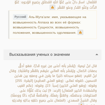
المُتَعال: اسمٌ دالٌّ على عُلُوِّ اللهِ المُطلَقِ بِجَمِيعِ الوُجوهِ: عُلُوّ
الذَّات وعُلُو القَدْر وعلو القَهْر.
Аль-Мута‘али: имя, указывающее на
Русский
возвышенность Аллаха во всех её формах:
возвышенность Сущности, возвышенность
положения, возвышенность одолевания.
Высказывания ученых о значении
قال ابنُ تيمية: (يُفَسَّر بأنه أعلى مِن غيرِهِ قَدْرًا، فهو أحقُّ
بصفاتِ الكمال، ويُفَسَّر بأنه العالي عليهم بالقَهْر والغَلَبة). وقال
ابنُ القيم: (فهو سبحانه كثيرًا ما يقرن في وصفِهِ بين هذين
الاسمين، كقوله تعالى: {وهو العلي العظيم} [البقرة: 255]
وقوله: {وهو العلي الكبير} [سبأ: 23]، وقوله: {عالم الغيب
والشهادة الكبير المتعال} [الرعد: 9] ثبت بذلك عُلُوُّهُ على
المخلوقات وعظمتُه، والعُلوُّ رِفعتُهُ، والعَظَمةُ قَدْرُه ذاتًا ووصفًا).
وقال الشيخُ السعدي: (المتعال على جميعِ خلقِهِ بذاتِهِ وقدرتِهِ