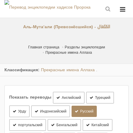
Аль-Мута‘али (Превознёсшийся) - المُتَعَال
Главная страница
Разделы энциклопедии
Прекрасные имена Аллаха
Классификация:
Прекрасные имена Аллаха
.
Показать переводы
Английский
Турецкий
Урду
Индонезийский
Русский
португальский
Бенгальский
Китайский