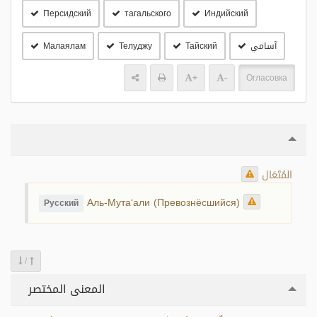
Персидский
тагальского
Индийский
آسامي
Тайский
Телуджу
Малаялам
+
-
Огласовка
المُتَعَال
Аль-Мута‘али (Превознёсшийся)
Русский
/
المعنى المختصر