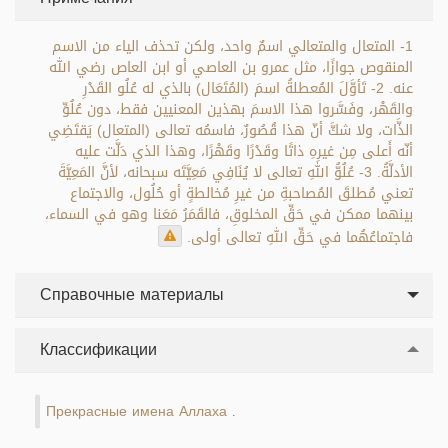
1- المتعال والمتعالي اسمٌ واحد، ولكن تحذف الياء من الاسم
المنقوص جوازًا، مثل عمرو بن العاصي أو ابن العاص رضي الله
عنه. 2- تَأوَّلَ المُعطلةُ اسمَ (المُتَعَال) بالذي له عُلُو القَدْرِ
والقَهْر، وفَسَّروا هذا الاسمَ بهذين المعنيين فقط، دون عُلُوِّ
الذَّات، ولا شكَّ أنّ هذا قُصُورٌ، فاسمُه تعالى (المتعال) يَقتَضِي
أنّه أَعلى مِن غيرِهِ ذاتًا وقَدْرًا وقَهْرًا، وهذا الذي دَلَّت عليه
الأدلَّةُ. 3- عُلُوُّ اللهِ تعالى لا يُنَافِي مَعِيَّتَه سبحانه، لأنَّ المَعِيَّةَ
تعني مُطلقَ المُصاحبةِ من غيرِ مُخالطةٍ أو حُلُول، والاجتماع
بينهما ممكن في حَقِّ المخلوقِ، فالقَمَرُ مَعَنا وهو في السماء،
فاجتماعُهُما في حَقِّ اللهِ تعالى أولى.
Справочные материалы
Классификации
Прекрасные имена Аллаха
.