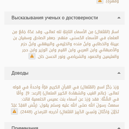
وقهرِهِ).
Высказывания ученых о достоверности
اسمُ (المُتَعَال) مِن الأسماءِ الثابِتةِ لله تعالى، وقد عَدّهُ جَمْعٌ مِن
العلماءِ في الأسماءِ الحُسنى، منهم: جعفر الصادق وسفيان بن
عيينة والخطابي وابنُ منده والحَلِيمي والبيهقي وابنُ حزم
والأصبهاني وابن العربي وابن القيم وابن الوزير وابن حجر
والعثيمين والحمود والشرباصي ونور الحسن خان.
Доводы
وَرَدَ ذِكْرُ اسمِ (المُتَعَال) في القرآنِ الكريمِ مَرّةً واحدةً في قوله
تعالى: {عالم الغيب والشهادة الكبير المتعال} [الرعد: 9]. وأمَّا
في السُّنَّة: فقد وَرَدَ عن أسماء بنت عميس الخثعمية قالت:
سمعتُ رسولَ الله صلى الله عليه وسلم يقول: (بِئْسَ العَبْدُ عَبْدٌ
تَخَيَّلَ وَاخْتَالَ وَنَسِيَ الكَبِيرَ المُتَعَالِ) أخرجه الترمذي (2448).
Примечания