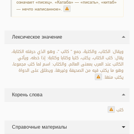
означает «писец». «Катаба» — «писать», «китаб»
— нечто написанное».
Лексическое значение
ويقال: الكتاب، والكتبة، جمع " كاتب "، وهو الذي حرفته الكتابة،
يقال: كتب الكتاب، يكتب، كتبا وكتابا وكتابة: إذا خطه، ويأتي
الكاتب عند العرب بمعنى العالم، والكتاب: اسم لما كتب مجموعا،
وهو ما يكتب فيه من الصحيفة وغيرها، ويطلق على الدواة
يكتب منها.
Корень слова
كتب
Справочные материалы