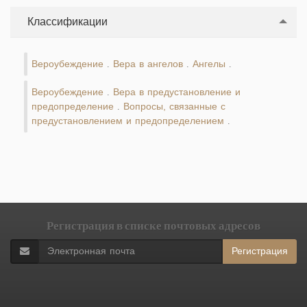
Классификации
Вероубеждение
Вера в ангелов
Ангелы
.
.
.
Вероубеждение
Вера в предустановление и
.
предопределение
Вопросы, связанные с
.
предустановлением и предопределением
.
Регистрация в списке почтовых адресов
Регистрация