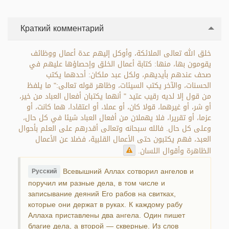
Краткий комментарий
خلق الله تعالى الملائكة، وأوكل إليهم عدة أعمال ووظائف
يقومون بها، منها: كتابة أعمال الخلق وإحصاؤها عليهم في
صحف عندهم بأيديهم، ولكل عبد ملكان: أحدهما يكتب
الحسنات، والآخر يكتب السيئات، وظاهر قوله تعالى:" ما يلفظ
من قول إلا لديه رقيب عتيد " أنهما يكتبان أفعال العباد من خير،
أو شر، أو غيرهما، قولا كان، أو عملا، أو اعتقادا، هما كانت، أو
عزما، أو تقريرا، فلا يهملان من أفعال العباد شيئا في كل حال،
وعلى كل حال. فالله سبحانه وتعالى أقدرهم على العلم بأحوال
العبد، فهم يكتبون حتى الأعمال القلبية، فضلا عن الأعمال
الظاهرة وأقوال اللسان.
Всевышний Аллах сотворил ангелов и
Русский
поручил им разные дела, в том числе и
записывание деяний Его рабов на свитках,
которые они держат в руках. К каждому рабу
Аллаха приставлены два ангела. Один пишет
благие дела, а второй — скверные. Из слов