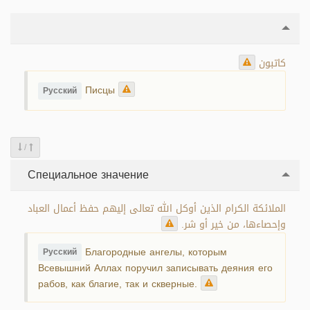
كاتبون
Писцы
Русский
/
Специальное значение
الملائكة الكرام الذين أوكل الله تعالى إليهم حفظ أعمال العباد
وإحصاءها، من خير أو شر.
Благородные ангелы, которым
Русский
Всевышний Аллах поручил записывать деяния его
рабов, как благие, так и скверные.