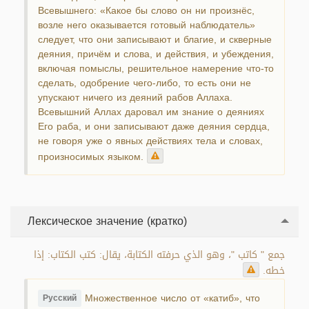
Всевышнего: «Какое бы слово он ни произнёс,
возле него оказывается готовый наблюдатель»
следует, что они записывают и благие, и скверные
деяния, причём и слова, и действия, и убеждения,
включая помыслы, решительное намерение что-то
сделать, одобрение чего-либо, то есть они не
упускают ничего из деяний рабов Аллаха.
Всевышний Аллах даровал им знание о деяниях
Его раба, и они записывают даже деяния сердца,
не говоря уже о явных действиях тела и словах,
произносимых языком.
Лексическое значение (кратко)
جمع " كاتب "، وهو الذي حرفته الكتابة، يقال: كتب الكتاب: إذا
خطه.
Множественное число от «катиб», что
Русский