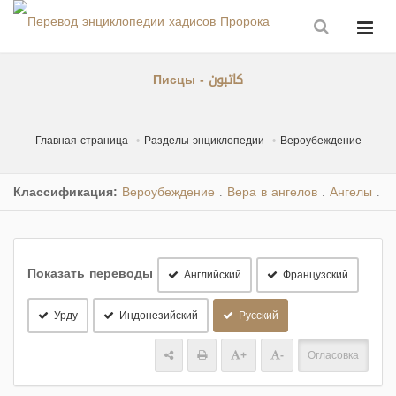
Писцы - كاتبون
Главная страница
Разделы энциклопедии
Вероубеждение
Классификация:
Вероубеждение
Вера в ангелов
Ангелы
.
.
.
Показать переводы
Английский
Французский
Урду
Индонезийский
Русский
+
-
Огласовка