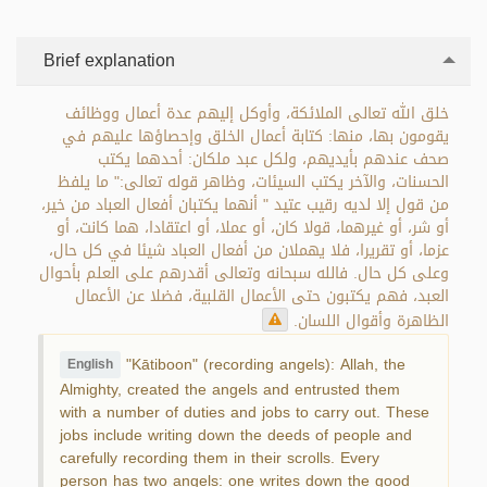
Brief explanation
خلق الله تعالى الملائكة، وأوكل إليهم عدة أعمال ووظائف
يقومون بها، منها: كتابة أعمال الخلق وإحصاؤها عليهم في
صحف عندهم بأيديهم، ولكل عبد ملكان: أحدهما يكتب
الحسنات، والآخر يكتب السيئات، وظاهر قوله تعالى:" ما يلفظ
من قول إلا لديه رقيب عتيد " أنهما يكتبان أفعال العباد من خير،
أو شر، أو غيرهما، قولا كان، أو عملا، أو اعتقادا، هما كانت، أو
عزما، أو تقريرا، فلا يهملان من أفعال العباد شيئا في كل حال،
وعلى كل حال. فالله سبحانه وتعالى أقدرهم على العلم بأحوال
العبد، فهم يكتبون حتى الأعمال القلبية، فضلا عن الأعمال
الظاهرة وأقوال اللسان.
"Kātiboon" (recording angels): Allah, the
English
Almighty, created the angels and entrusted them
with a number of duties and jobs to carry out. These
jobs include writing down the deeds of people and
carefully recording them in their scrolls. Every
person has two angels: one writes down the good