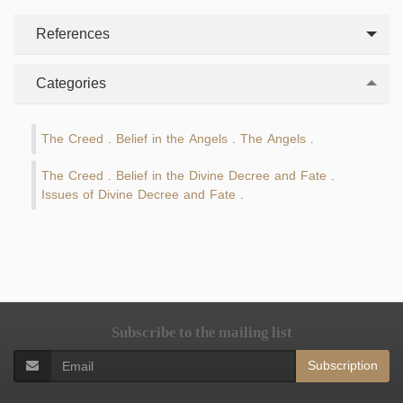
References
Categories
The Creed
Belief in the Angels
The Angels
.
.
.
The Creed
Belief in the Divine Decree and Fate
.
.
Issues of Divine Decree and Fate
.
Subscribe to the mailing list
Subscription