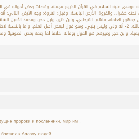
لله موسى عليه السلام في القرآن الكريم مجملة، وفصلت بعض أحواله في ال
ته خضراء، والفروة: الأرض اليابسة، وقيل: الفروة: وجه الأرض. الثاني: أن
ا قولان: 1- أنه نبي، وهو قول جمهور العلماء، منهم: القرطبي، وابن كثير، وابن حجر، ومحمد 
رسولا أو نبيا فقط، وأكثرهم على القول بنبوته دون رسالته. 2- أنه ولي وليس بنبي، وهو قول لبعض أه
تيمية، وابن حجر وغيرهم هو القول بوفاته، خلافا لما زعمه بعض الصوفية ومن 
ущие пророки и посланники, мир им
.
 близких к Аллаху людей
.