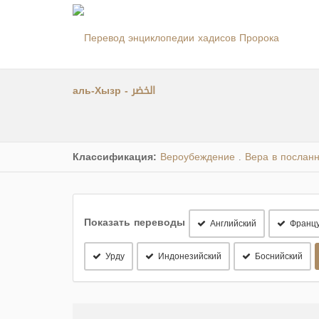
аль-Хызр - الخضر
Классификация:
Вероубеждение
Вера в послан
.
Показать переводы
Английский
Францу
Урду
Индонезийский
Боснийский