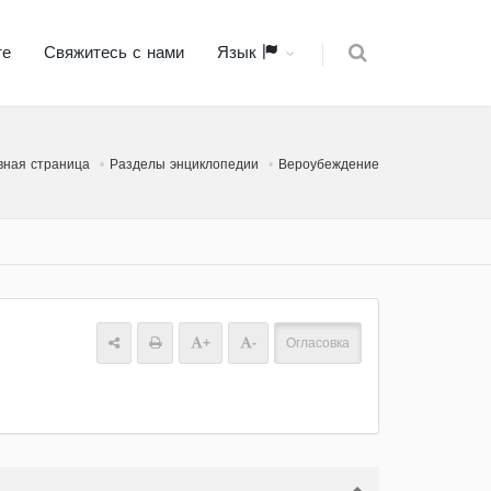
те
Свяжитесь с нами
Язык
вная страница
Разделы энциклопедии
Вероубеждение
+
-
Огласовка