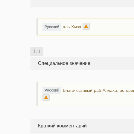
аль-Хызр
Русский
/
Специальное значение
Благочестивый раб Аллаха, историю
Русский
Краткий комментарий