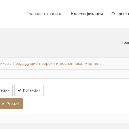
Главная страница
Классификации
О проек
Гла
ников
Предыдущие пророки и посланники, мир им
.
.
зский
Испанский
Русский