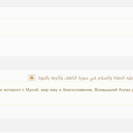
ليه الصلاة والسلام في سورة الكهف وأكرمه بالنبوة.
 которого с Мусой, мир ему и благословение, Всевышний Аллах р