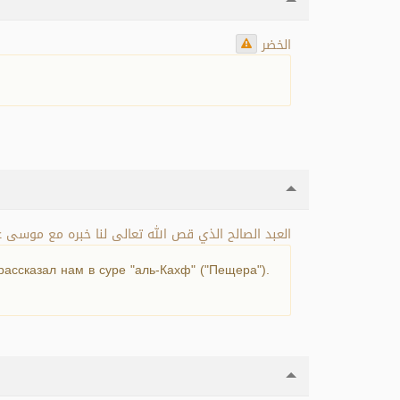
الخضر
العبد الصالح الذي قص الله تعالى لنا خبره مع موسى ع
ассказал нам в суре "аль-Кахф" ("Пещера").