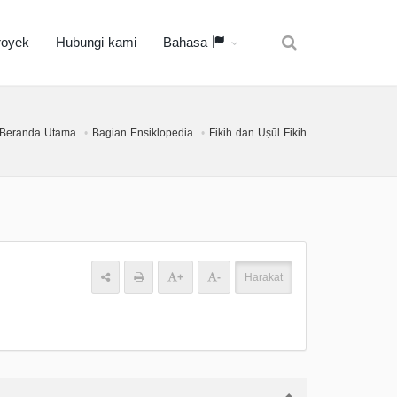
royek
Hubungi kami
Bahasa
Beranda Utama
Bagian Ensiklopedia
Fikih dan Uṣūl Fikih
+
-
Harakat