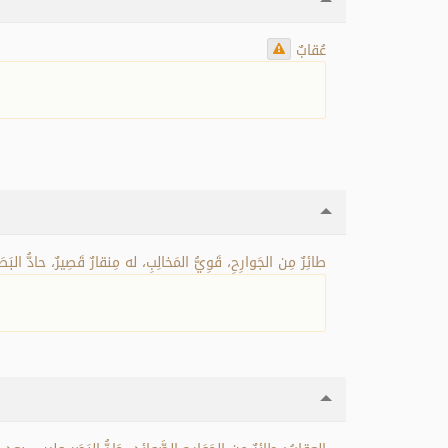
عُقابٌ
طائِرٌ مِن الجَوارِحِ، قَوِيُّ المَخالِبِ، له مِنقارٌ قَصِيرٌ، حادُّ البَصَ.