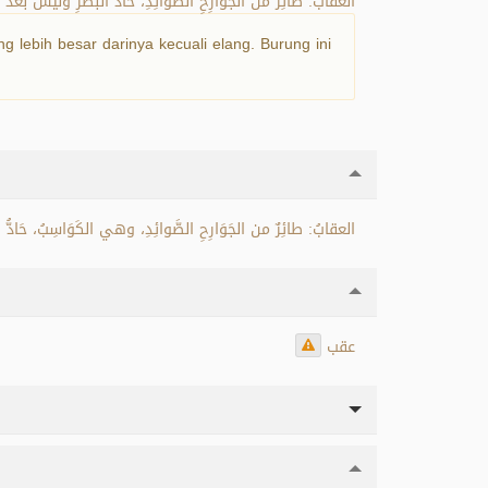
العقابُ: طائِرٌ من الجَوَارِحِ الصَّوائِدِ، حَادُّ البَصَرِ وليس بعد ا.
 lebih besar darinya kecuali elang. Burung ini
العقابُ: طائِرٌ من الجَوَارِحِ الصَّوائِدِ، وهي الكَوَاسِبُ، حَادُّ ا.
عقب