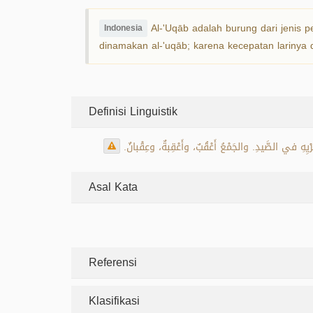
Al-'Uqāb adalah burung dari jenis p
Indonesia
dinamakan al-'uqāb; karena kecepatan larinya
Definisi Linguistik
هِ في الصَّيدِ. والجَمْعُ أَعْقُبٌ، وأَعْقِبةٌ، وعِقْبانٌ
Asal Kata
Referensi
Klasifikasi