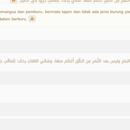
لنَّسْرِ مِن الطَّيْرِ أَعْظَم منها، سُمِّي بِذلك؛ لِتَعاقُبِ جَرْيِهِ في الصَّيدِ
emangsa dan pemburu, bermata tajam dan tidak ada jenis burung yang
 dalam berburu.
لبَصَرِ وليس بعد النَّسْرِ مِن الطَّيْرِ أَعْظَم منها، وسُمِّي العُقابُ بِذلك؛ لِتَعاقُبِ جَرْيِ