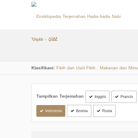
'Uqāb - عُقابٌ
Klasifikasi:
Fikih dan Uṣūl Fikih
Makanan dan Min
.
Tampilkan Terjemahan
Inggris
Prancis
Indonesia
Bosnia
Rusia