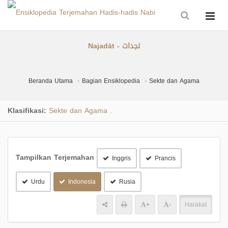
Najadāt - نجدات
Beranda Utama
Bagian Ensiklopedia
Sekte dan Agama
Klasifikasi:
Sekte dan Agama
.
Tampilkan Terjemahan
Inggris
Prancis
Urdu
Indonesia
Rusia
+
-
Harakat