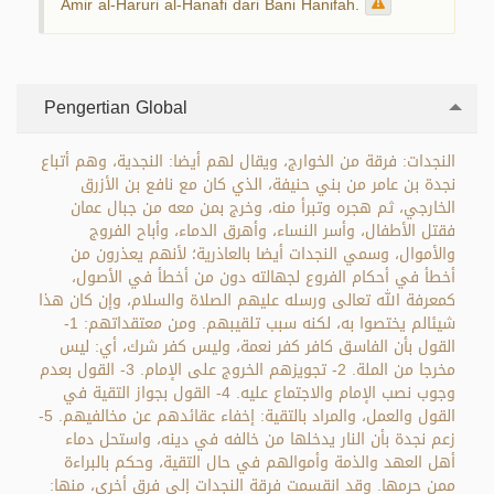
Amir al-Haruri al-Hanafi dari Bani Hanifah.
Pengertian Global
النجدات: فرقة من الخوارج، ويقال لهم أيضا: النجدية، وهم أتباع
نجدة بن عامر من بني حنيفة، الذي كان مع نافع بن الأزرق
الخارجي، ثم هجره وتبرأ منه، وخرج بمن معه من جبال عمان
فقتل الأطفال، وأسر النساء، وأهرق الدماء، وأباح الفروج
والأموال، وسمي النجدات أيضا بالعاذرية؛ لأنهم يعذرون من
أخطأ في أحكام الفروع لجهالته دون من أخطأ في الأصول،
كمعرفة الله تعالى ورسله عليهم الصلاة والسلام، وإن كان هذا
شيئالم يختصوا به، لكنه سبب تلقيبهم. ومن معتقداتهم: 1-
القول بأن الفاسق كافر كفر نعمة، وليس كفر شرك، أي: ليس
مخرجا من الملة. 2- تجويزهم الخروج على الإمام. 3- القول بعدم
وجوب نصب الإمام والاجتماع عليه. 4- القول بجواز التقية في
القول والعمل، والمراد بالتقية: إخفاء عقائدهم عن مخالفيهم. 5-
زعم نجدة بأن النار يدخلها من خالفه في دينه، واستحل دماء
أهل العهد والذمة وأموالهم في حال التقية، وحكم بالبراءة
ممن حرمها. وقد انقسمت فرقة النجدات إلى فرق أخرى، منها: