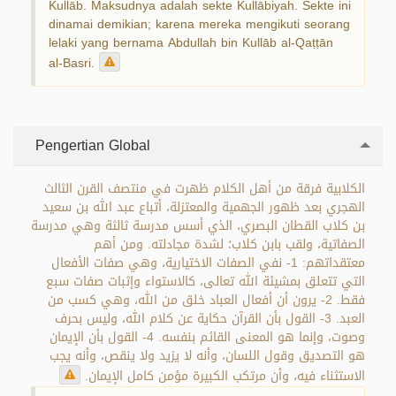
Kullāb. Maksudnya adalah sekte Kullābiyah. Sekte ini
dinamai demikian; karena mereka mengikuti seorang
lelaki yang bernama Abdullah bin Kullāb al-Qaṭṭān
al-Basri.
Pengertian Global
الكلابية فرقة من أهل الكلام ظهرت في منتصف القرن الثالث
الهجري بعد ظهور الجهمية والمعتزلة، أتباع عبد الله بن سعيد
بن كلاب القطان البصري، الذي أسس مدرسة ثالثة وهي مدرسة
الصفاتية، ولقب بابن كلاب؛ لشدة مجادلته. ومن أهم
معتقداتهم: 1- نفي الصفات الاختيارية، وهي صفات الأفعال
التي تتعلق بمشيئة الله تعالى، كالاستواء وإثبات صفات سبع
فقط. 2- يرون أن أفعال العباد خلق من الله، وهي كسب من
العبد. 3- القول بأن القرآن حكاية عن كلام الله، وليس بحرف
وصوت، وإنما هو المعنى القائم بنفسه. 4- القول بأن الإيمان
هو التصديق وقول اللسان، وأنه لا يزيد ولا ينقص، وأنه يجب
الاستثناء فيه، وأن مرتكب الكبيرة مؤمن كامل الإيمان.