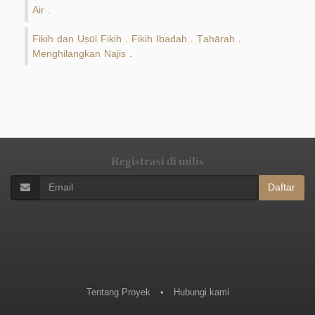
Air
.
Fikih dan Uṣūl Fikih
Fikih Ibadah
Ṭahārah
.
.
.
Menghilangkan Najis
.
Registrasi di milis
Daftar
Tentang Proyek
•
Hubungi kami