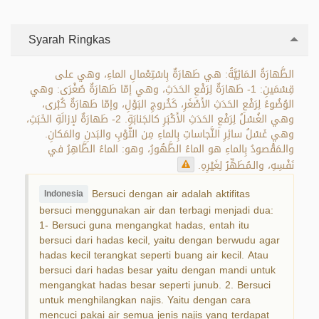
Syarah Ringkas
الطَّهارَةُ الـمَائِيَّةُ: هي طَهارَةٌ بِاسْتِعْمالِ الماءِ، وهي على
قِسْمَينِ: 1- طَهارَةٌ لِرَفْعِ الحَدَثِ، وهي إمّا طَهارَةٌ صُغْرَى: وهي
الوُضُوءُ لِرَفْعِ الحَدَثِ الأَصْغَرِ، كَخُروجِ البَوْلِ، وإمّا طَهارَةٌ كُبْرى،
وهي الغُسْلُ لِرَفْعِ الحَدَثِ الأَكْبَرِ كالجَنابَةِ. 2- طَهارَةٌ لإزالَةِ الخَبَثِ،
وهي غَسْلُ سائِرِ النَّجاساتِ بِالماءِ مِن الثَّوْبِ والبَدنِ والمَكانِ.
والـمَقْصودُ بِالماءِ هو الماءُ الطَّهُورُ، وهو: الماءُ الطَّاهِرُ في
نَفْسِهِ، والـمُطَهِّرُ لِغَيْرِهِ.
Bersuci dengan air adalah aktifitas
Indonesia
bersuci menggunakan air dan terbagi menjadi dua:
1- Bersuci guna mengangkat hadas, entah itu
bersuci dari hadas kecil, yaitu dengan berwudu agar
hadas kecil terangkat seperti buang air kecil. Atau
bersuci dari hadas besar yaitu dengan mandi untuk
mengangkat hadas besar seperti junub. 2. Bersuci
untuk menghilangkan najis. Yaitu dengan cara
mencuci pakai air semua jenis najis yang terdapat