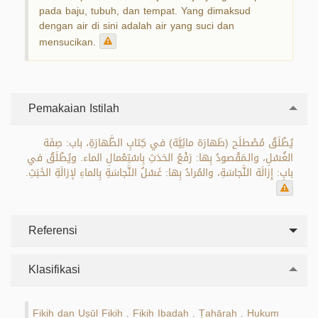
pada baju, tubuh, dan tempat. Yang dimaksud
dengan air di sini adalah air yang suci dan
mensucikan.
Pemakaian Istilah
يُطْلَقُ مُصْطلَح (طَهارَة مائِيَّة) في كِتابِ الطَّهارَةِ، باب: صِفَة
الغُسْلِ، والـمَقْصودُ بِها: رَفْعُ الحَدَثِ بِاسْتِعْمالِ الماء. ويُطْلَقُ في
بابِ: إِزالَة النَّجاسَةِ، والمُرادُ بِها: غَسْلُ النَّجاسَةِ بِالماءِ لإزالَةِ الخَبَثِ.
Referensi
Klasifikasi
Fikih dan Uṣūl Fikih
Fikih Ibadah
Ṭahārah
Hukum
.
.
.