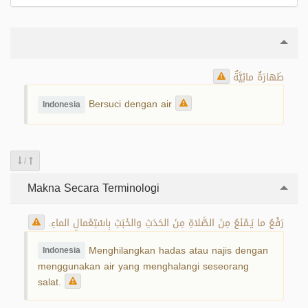
طَهارَةٌ مائِيَّةٌ
Bersuci dengan air
Indonesia
/
Makna Secara Terminologi
رَفْعُ ما يَـمْنَعُ مِنَ الصَّلاةِ مِنَ الحَدَثِ والخَبَثِ بِاسْتِعْمالِ الماءِ.
Menghilangkan hadas atau najis dengan
Indonesia
menggunakan air yang menghalangi seseorang
salat.