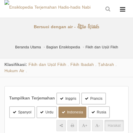
Bersuci dengan air - طَهارَةٌ مائِيَّةٌ
Beranda Utama
Bagian Ensiklopedia
Fikih dan Uṣūl Fikih
Klasifikasi:
Fikih dan Uṣūl Fikih
Fikih Ibadah
Ṭahārah
.
.
.
Hukum Air
.
Tampilkan Terjemahan
Inggris
Prancis
Spanyol
Urdu
Indonesia
Rusia
+
-
Harakat