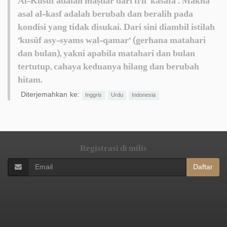
Al-Kusūf adalah maṣdar dari fi'il "kasafa". Makna
asal al-kasf adalah berubah dan beralih pada
kondisi yang tidak disukai. Dari sini diambil istilah
"kusūf asy-syams wal-qamar" (gerhana matahari
dan bulan), yakni apabila matahari dan bulan
tertutup, cahaya keduanya hilang dan berubah
hitam.
Diterjemahkan ke:
Inggris
Urdu
Indonesia
Registrasi di milis
Daftar