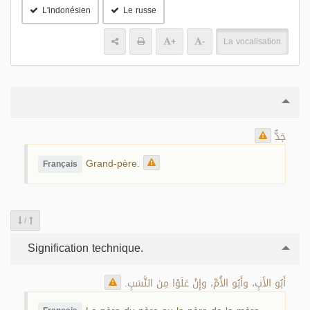
L'indonésien
Le russe
+
-
La vocalisation
جَدٌّ
Grand-père.
Français
/
Signification technique.
أَبُو الأَبِ، وأَبُو الأُمِّ، وإِنْ عَلَوْا مِن النَّسَبِ.