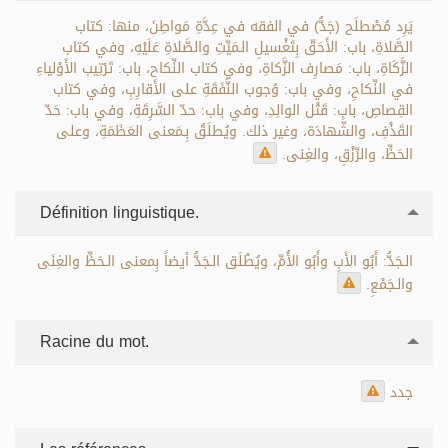
يَرِد مُصْطلَح (جَدُّ) في الفقه في عِدَّةِ مَواطِنَ، منها: كتاب
الصَّلاةِ، باب: الأَحَقّ بِتَغْسيلِ الـمَيِّتِ والصَّلاةِ عَلَيْهِ، وفي كتاب
الزَّكَاةِ، باب: مَصارِف الزَّكاةِ، وفي كتاب النِّكاح، باب: تَرْتِيب الأَوْلياءِ
في النِّكاحِ، وفي باب: وُجوب النَّفَقَةِ على الأَقارِبِ، وفي كتاب
القِصاصِ، باب: قَتْل الوالِدِ، وفي باب: حدّ السَّرِقَةِ، وفي باب: حَدّ
القَذْفِ، والشَّهادَة، وغير ذلك. ويُطلَقُ بِـمَعنى العَظَمَةِ، وعلى
الحَظِّ، والرِّزْقِ، والغِنى.
Définition linguistique.
الـجَدُّ: أَبُو الأَبِ وأَبُو الأُمِّ، ويُطْلَق الـجَدُّ أيضاً بِمعنى الـحَظِّ والغِنَى
والـجَمْعِ.
Racine du mot.
جدد