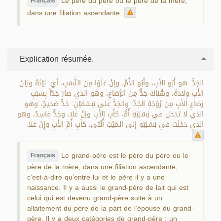
Le père du père ou le père de la mère,
Français
dans une filiation ascendante.
Explication résumée.
الجَدُّ: هو أَبُو الأَبِ، وأَبُو الأُمِّ، وإِنْ عَلَوْا مِن النَّسَبِ، أيْ: بَيْنَهُ وبَيْنَ
الأَبِ وِلادَةُ، وهُناكَ جَدٌّ مِن الرَّضاعِ، وهو الذي صارَ جَدّاً بِسَبَبِ
رَضاعِ الأَبِ مِن زَوْجَةِ الجَدِّ. والجَدُّ على قِسْمَيْنِ: جَدٌّ صَحيحٌ، وهو
الذي لا تدخل في نِسْبَتِهِ أُمٌّ، كأَبِ الأَبِ وإنْ عَلا، وجَدٌّ فاسِدٌ، وهو
الذي دَخَلَت في نِسْبَتِهِ إلى الـمَيِّتِ أُنْثى، كأَبِ أُمِّ الأَبِ وإِنْ عَلا.
Le grand-père est le père du père ou le
Français
père de la mère, dans une filiation ascendante,
c’est-à-dire qu'entre lui et le père il y a une
naissance. Il y a aussi le grand-père de lait qui est
celui qui est devenu grand-père suite à un
allaitement du père de la part de l’épouse du grand-
père. Il y a deux catégories de grand-père : un