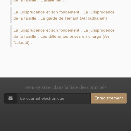
de la famille
L'allaitement
.
.
La jurisprudence et son fondement
La jurisprudence
.
de la famille
La garde de l'enfant (Al Hadhânah)
.
.
La jurisprudence et son fondement
La jurisprudence
.
de la famille
Les différentes prises en charge (An
.
Nafaqât)
.
S'enregistrer dans la liste des courriels
Enregistrement