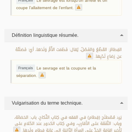
Le sevrage est lorsqu’on arrête et on
Français
coupe l’allaitement de l’enfant.
Définition linguistique résumée.
الفِطامُ: القَطْعُ وَالفَصْلُ، يُقال: فَطَمَت الأُمُّ وَلَدَها، أيْ: فَصَلَتْهُ
عن رَضاعِ ثَدْيِها.
Le sevrage est la coupure et la
Français
séparation.
Vulgarisation du terme technique.
يَرِد مُصْطلَح (فِطام) في الفقه في كِتابِ النِّكاحِ، باب: الحَضانَة،
وباب: النَّفَقَة على الأَقارِبِ، وفي كِتاب الحُدودِ عند الكَلامِ على
تَأْخِيرِ إِقامَةِ الحَدِّ على المرأةِ الزّانِيَةِ إلى غايَةِ فِطامِ ولَدِها.