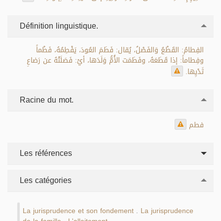
Définition linguistique.
الفِطامُ: القَطْعُ وَالفَصْلُ، يُقال: فَطَمَ العُودَ، يَفْطِمُهُ، فَطْماً
وفِطاماً: إذا قَطَعَهُ، وفَطَمَت الأُمُّ وَلَدَها، أيْ: فَصَلَتْهُ عن رَضاعِ
ثَدْيِها.
Racine du mot.
فطم
Les références
Les catégories
La jurisprudence et son fondement
La jurisprudence
.