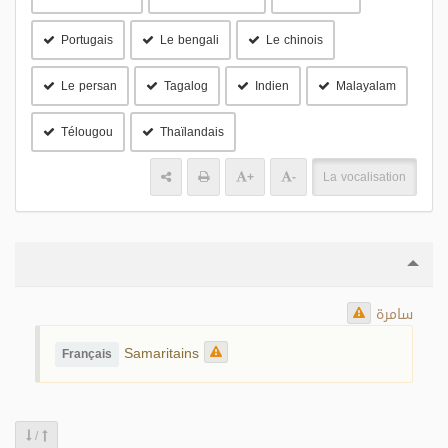
Portugais
Le bengali
Le chinois
Le persan
Tagalog
Indien
Malayalam
Télougou
Thaïlandais
+
-
La vocalisation
سامرة
Samaritains
Français
/