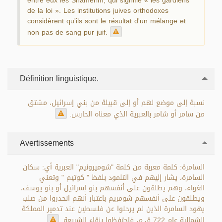
entre eux les Shamerim, qui signifie « les gardiens
de la loi ». Les institutions juives orthodoxes
considèrent qu'ils sont le résultat d'un mélange et
non pas de sang pur juif.
Définition linguistique.
نسبة إلى موضع لهم أو إلى قبيلة من بني إسرائيل، مشتق
من سامر أو شامر بالعبرية الذي معناه الحارس.
Avertissements
السامرة: كلمة معربة من كلمة "شوميرونيم" العبرية أي: سكان
السامرة، يشار إليهم في التلمود بلفظ " كوتيم " وتعني
الغرباء، وهم يطلقون على أنفسهم بنو إسرائيل أو بنو يوسف،
ويطلقون على أنفسهم شومريم باعتبار أنهم انحدروا من صلب
يهود السامرة الذين لم يرحلوا عن فلسطين عند تدمير المملكة
الشمالية عام 722 ق.م، فاحتفظوا بنقاء الشريعة.