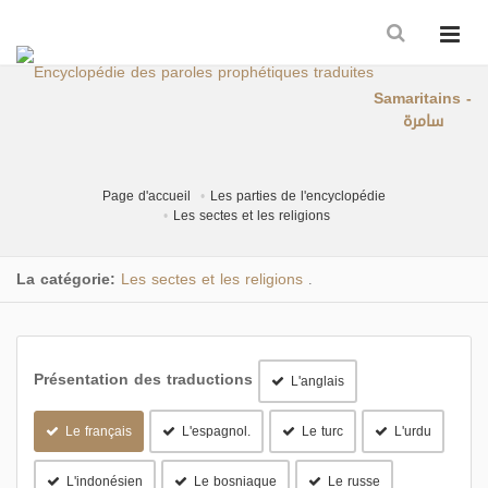
Samaritains -
سامرة
Page d'accueil
Les parties de l'encyclopédie
Les sectes et les religions
La catégorie:
Les sectes et les religions
.
Présentation des traductions
L'anglais
Le français
L'espagnol.
Le turc
L'urdu
L'indonésien
Le bosniaque
Le russe