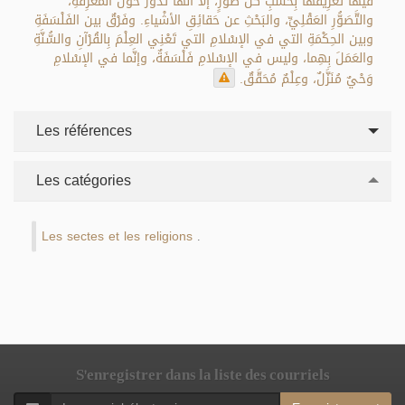
فيها تَعْرِيفُها بِحَسَبِ كُلِّ طَوْرٍ، إلّا أنَّها تَدورُ حَوْلَ المَعْرِفَةِ،
والتَّصَوُّرِ العَقْلِيِّ، والبَحْثِ عن حَقائِقِ الأشْياءِ. وفَرْقٌ بين الفَلْسَفَةِ
وبين الحِكْمَةِ التي في الإسْلامِ التي تَعْنِي العِلْمَ بِالقُرْآنِ والسُّنَّةِ
والعَمَلَ بِهِما، وليس في الإسْلامِ فَلْسَفَةٌ، وإنَّما في الإسْلامِ
وَحْيٌ مُنَزَّلٌ، وعِلْمٌ مُحَقَّقٌ.
Les références
Les catégories
Les sectes et les religions
.
S'enregistrer dans la liste des courriels