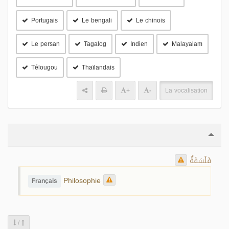
Portugais
Le bengali
Le chinois
Le persan
Tagalog
Indien
Malayalam
Télougou
Thaïlandais
+
-
La vocalisation
فَلْسَفَةٌ
Philosophie
Français
/