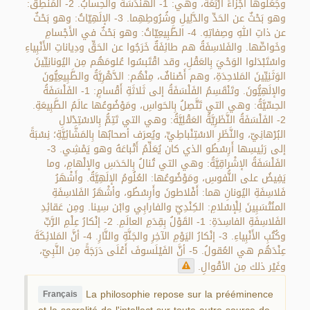
وجَعَلُوها أَجْزاءً أَرْبَعَةً، وهي: 1- الهَنْدَسَةُ والحِسابُ. 2- المَنْطِقُ:
وهو بَحْثٌ عن الحَدِّ والدَّلِيلِ وشُرُوطِهِما. 3- الإلَهِيّاتُ: وهو بَحْثٌ
عن ذاتِ اللهِ وصِفاتِهِ. 4- الطَّبِيعِيّاتُ: وهو بَحْثٌ في الأَجْسامِ
وخَواصِّها. والفَلاسِفَةُ هم طائِفَةٌ خَرَجُوا عن الحَقِّ ودِياناتِ الأَنْبِياءِ
واسْتَبْدَلوا الوَحْيَ بِالعَقْلِ، وقد اقْتَبسُوا عُلومَهُم مِن اليُونانِيِّينَ
الوَثَنِيِّينَ المَلاحِدَةِ، وهم أَصْنافٌ، مِنْهُم: الدَّهْرِيَّةُ والطَّبِيعِيُّونَ
والإلَهِيُّونَ. وتَنْقَسِمُ الفَلْسَفَةُ إلى ثَلاثَةِ أَقْسامٍ: 1- الفَلْسَفَةُ
الحِسِّيَّةُ: وهي التي تَتَّصِلُ بِالحَواسِ، ومَوْضُوعُها عالَمُ الطَّبِيعَةِ.
2- الفَلْسَفَةُ النَّظَرِيَّةُ العَقْلِيَّةُ: وهي التي تَتِمُّ بِالاسْتِدْلالِ
البُرْهانِيّ، والنَّظَرِ الاسْتِنْباطِيِّ، ويُعرَف أصحابُها بِالمَشَّائِيَّةِ؛ نِسْبَةً
إلى رَئِيسِها أَرِسْطُو الذي كان يُعَلِّمُ أَتْباعَهُ وهو يَمْشِي. 3-
الفَلْسَفَةُ الإشْراقِيَّةُ: وهي التي تُنالُ بِالحَدَسِ والإلْهامِ، وما
يَفِيضُ على النُّفوسِ، ومَوْضُوعُها: العُلُومُ الإلَهِيَّةُ. وأَشْهَرُ
فَلاسِفَةِ اليُونانِ هما: أَفْلاطونَ وأَرِسْطُو، وأشْهَرُ الفَلاسِفَةِ
المنُتْسَبِينَ لِلْإسْلامِ: الكِنْدِيّ والفارابِي وابْن سِينا. ومِن عَقائِدِ
الفَلاسِفَةِ الفاسِدَةِ: 1- القَوْلُ بِقِدَمِ العالَمِ. 2- إنْكارُ عِلْمِ الرَّبِّ
وكُتُبِ الأَنْبِياءِ. 3- إنْكارُ اليَوْمِ الآخِرِ والجَنَّةِ والنَّارِ. 4- أنَّ المَلائِكَةَ
عِنْدَهُم هي العُقولُ. 5- أنَّ الفَيْلَسوفَ أَعْلَى دَرَجَةً مِن النَّبِيّ،
وغَيْر ذلك مِن الأقْوالِ.
La philosophie repose sur la prééminence
Français