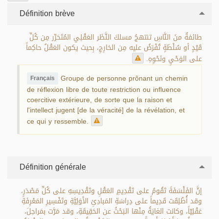
Définition brève
طائفةٌ منَ النَّاسِ تنتهجُ مسلكَ النَّظَر العَقْلِي المُتَحَرِّر مِن كُلِّ
قَيْدٍ أو سُلْطَةٍ تُفْرَضُ عليه مِن الخارِجِ، بِحيث يكون العَقْلُ حاكِماً
على الوَحْيِ ونَحْوِهِ.
Groupe de personne prônant un chemin
Français
de réflexion libre de toute restriction ou influence
coercitive extérieure, de sorte que la raison et
l'intellect jugent [de la véracité] de la révélation, et
ce qui y ressemble.
Définition générale
إنَّ الفَلْسَفَةَ تَقُومُ على تَقْدِيمِ العَقْلِ وتَقْدِيسِهِ على كُلِّ مَصْدَرٍ،
وقد أُطْلِقَت قَدِيماً على دِراسَةِ المَبادِئِ الأَوَلِيَّةِ وتَفْسِيرِ المَعْرِفَةِ
عَقْلِيّاً، وكانت الغايَةُ مِنْها البَحْثُ عن الحَقِيقَةِ، وقد مَرَّت بمَراحِلَ،