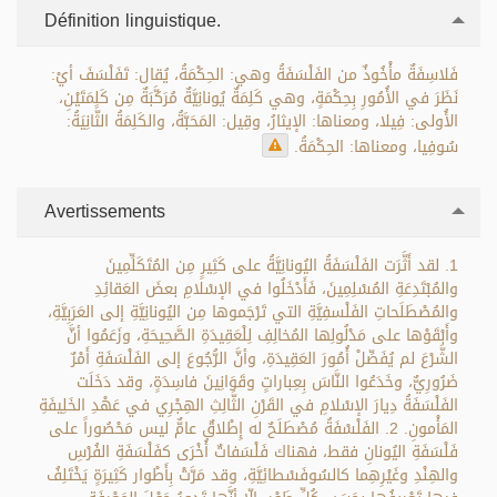
Définition linguistique.
فَلاسِفَةٌ مأْخُوذٌ من الفَلْسَفَةُ وهي: الحِكْمَةُ، يُقال: تَفَلْسَفَ أيْ:
نَظَرَ في الأُمُورِ بِحِكْمَةٍ، وهي كَلِمَةٌ يُونانِيَّةٌ مُرَكَّبَةٌ مِن كَلِمَتَيْنِ،
الأُولى: فِيلا، ومعناها: الإيثارُ، وقِيل: المَحَبَّةُ، والكَلِمَةُ الثَّانِيَةُ:
سُوفِيا، ومعناها: الحِكْمَةُ.
Avertissements
1. لقد أَثَّرَت الفَلْسَفَةُ اليُونانِيَّةُ على كَثِيرٍ مِن المُتَكَلِّمِينَ
والمُبْتَدِعَةِ المُسْلِمِينَ، فَأَدْخَلُوا في الإسْلامِ بعضَ العَقائِدِ
والمُصْطَلَحاتِ الفَلْسفِيَّةِ التي تَرْجَموها مِن اليُونانِيَّةِ إلى العَرَبِيَّةِ،
وأَبْقَوْها على مَدْلُولِها المُخالِفِ لِلْعَقِيدَةِ الصَّحِيحَةِ، وزَعَمُوا أنَّ
الشَّرْعَ لم يُفَصِّلْ أُمُورَ العَقِيدَةِ، وأنَّ الرُّجُوعَ إلى الفَلْسَفَةِ أَمْرٌ
ضَرُورِيٌّ، وخَدَعُوا النَّاسَ بِعِباراتٍ وقَوَانِينَ فاسِدَةٍ، وقد دَخَلَت
الفَلْسَفَةُ دِيارَ الإسْلامِ في القَرْنِ الثَّالِثِ الهِجْرِي في عَهْدِ الخَلِيفَةِ
المَأْمونِ. 2. الفَلْسْفَةُ مُصْطَلَحٌ له إِطْلاقٌ عامٌّ ليس مَحْصُوراً على
فَلْسَفَةِ اليُونانِ فقط، فهناك فَلْسَفاتٌ أُخْرَى كفَلْسَفَةِ الفُرْسِ
والهِنْدِ وغَيْرِهِما كالسُوفَسْطائِيَّةِ، وقد مَرَّتْ بِأَطْوار كَثِيرَةٍ يَخْتَلِفُ