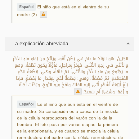
El niño que está en el vientre de su
Español
madre (2).
La explicación abreviada
الجَنِينُ: هو الوَلَدُ ما دامَ في بَطْنِ أُمِّهِ، ويَنْتُجُ مِن لِقاءِ ماءِ الذَكَرِ
والأُنْثَى في رَحِمِ الأُنْثَى، فَيَمُرُّ بِمَراحِلِ، فأَوَّلّاً يكون نُطْفَةً، وهو:
ما يَجْتَمِعُ مِن ماءِ الذَّكَرِ والأُنْثَى، ثمّ عَلَقَةً، وهي: قِطْعَةُ الدَّمِ
المُتَجَمِّدَةِ، ثمّ مُضْغَةً، وهي: قِطْعَةُ لَحْمٍ بِمِقْدارِ ما يُمْضَغُ، فإذا
بَلَغَ أَرْبَعَةَ أَشْهُرٍ أَتَى إليه المَلَكُ ونَفَخُ فِيهِ الرُّوحَ، ويَكْتُبُ أَجَلَهُ
ورِزْقَهُ، وشَقِيٌّ أم سَعِيدٌ.
Es el niño que aún está en el vientre de
Español
su madre. Su concepción es a causa de la mezcla
de la célula reproductora del varón con la de la
hembra. El feto pasa por varias etapas: la primera
es la embrionaria, y es cuando se mezcla la célula
reproductora del padre con la célula reproductora de