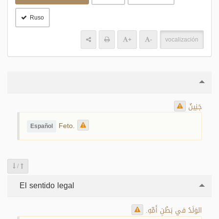
Ruso
+
-
vocalización
جَنِينٌ
Feto.
Español
/
El sentido legal
الوَلَدُ في بَطْنِ أَمِّهِ.