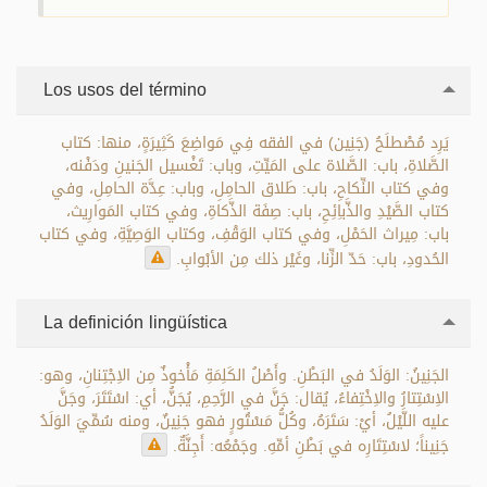
Los usos del término
يَرِد مُصْطلَحُ (جَنِين) في الفقه فِي مَواضِعَ كَثِيرَةٍ، منها: كتاب
الصَّلاةِ، باب: الصَّلاة على المَيِّتِ، وباب: تَغْسيل الجَنينِ ودَفْنه،
وفي كتاب النِّكاحِ، باب: طَلاق الحامِلِ، وباب: عِدَّة الحامِلِ، وفي
كتاب الصَّيْدِ والذَّباِئِحِ، باب: صِفَة الذَّكاةِ، وفي كتاب المَوارِيث،
باب: مِيراث الحَمْلِ، وفي كتاب الوَقْفِ، وكتاب الوَصِيَّةِ، وفي كتاب
الحُدودِ، باب: حَدّ الزِّنا، وغَيْر ذلك مِن الأبْوابِ.
La definición lingüística
الجَنِينُ: الوَلَدُ في البَطْنِ. وأَصْلُ الكَلِمَةِ مَأْخوذٌ مِن الاِجْتِنانِ، وهو:
الاِسْتِتارُ والاِخْتِفاءُ، يُقال: جَنَّ في الرَّحِمِ، يُجَنُّ، أي: اسْتَتَرَ، وجَنَّ
عليه اللَّيْلُ، أيْ: سَتَرَهُ، وكُلُّ مَسْتُورٍ فهو جَنِينٌ، ومنه سُمِّيَ الوَلَدُ
جَنِيناً؛ لاسْتِتَارِه في بَطْنِ أمِّهِ. وجَمْعُه: أَجِنَّةٌ.