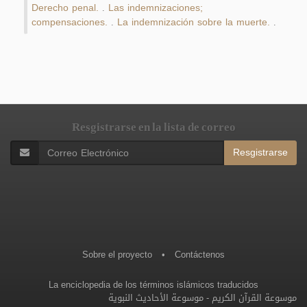
Derecho penal.
Las indemnizaciones;
.
compensaciones.
La indemnización sobre la muerte.
.
.
Resgistrarse en la lista de correo
Resgistrarse
Sobre el proyecto
•
Contáctenos
La enciclopedia de los términos islámicos traducidos
موسوعة الأحاديث النبوية
-
موسوعة القرآن الكريم