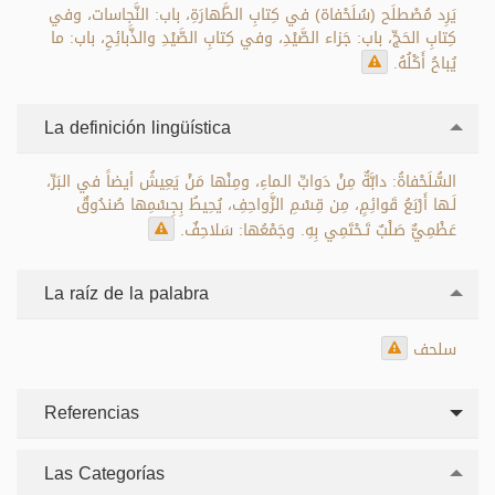
يَرِد مُصْطلَح (سُلَحْفاة) في كِتابِ الطَّهارَةِ، باب: النَّجاسات، وفي
كِتابِ الحَجِّ، باب: جَزاء الصَّيْدِ، وفي كِتابِ الصَّيْدِ والذَّبائِحِ، باب: ما
يُباحُ أَكْلُهُ.
La definición lingüística
السُّلَحْفاةُ: دابَّةٌ مِنْ دَوابِّ الـماءِ، ومِنْها مَنْ يَعِيشُ أيضاً في البَرِّ،
لَـها أَرْبَعُ قَوائِمٍ، مِن قِسْمِ الزَّواحِفِ، يُحِيطُ بِجِسْمِها صُندُوقٌ
عَظْمِيٌّ صَلْبٌ تَـحْتَمِي بِهِ. وجَمْعُها: سَلاحِفٌ.
La raíz de la palabra
سلحف
Referencias
Las Categorías