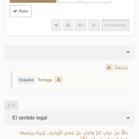
Ruso
+
-
vocalización
سُلَحْفاةٌ
Tortuga.
Español
/
El sentido legal
دابَّةٌ مِنْ دَوابِ البَرِّ والبَحْرِ، مِنْ قِسْمِ الزَّواحِفِ، يُحِيطُ بِجِسْمِها