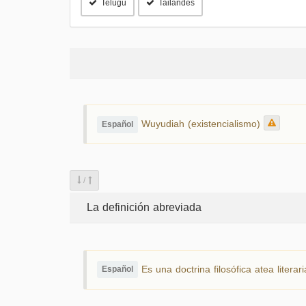
Telugu
Tailandés
Wuyudiah (existencialismo)
Español
/
La definición abreviada
Es una doctrina filosófica atea literar
Español