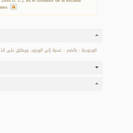
 1855 D. C.), es el fundador de la escuela
 ateo.
الوجودية - بالضم -: نسبة إلى الوجود، ويطلق على ال.