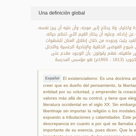
Una definición global
واختيار، ولا يحتاج إلى موجه، وأن عليه أن يبرز نفسه
 عن إرادته، وعليه أن يختار القيم التي تنظم حياته
فرد يثبت وجوده من خلال إطلاق العنان للشهوات
شيوع الفوضى الخلقية والإباحية الجنسية والتحلل
ى ماهيته، فهم يقولون: بأن الوجود مقدم على
الماهية. وقيل: لأنهم يرون أن وجود الكائن لذاته أهم من كونه واحدا من نوع متعدد الآحاد. ويرى رجال الفكر الغربي أن سورين كيركجورد (1813 - 1855م) هو مؤسس المدرسة
El existencialismo: Es una doctrina at
Español
creer que es dueño del pensamiento, la libertad,
entidad por su voluntad, y emprender la creaci
valores más allá de su control, y tiene que el
literatura occidental en el siglo XX. Sin embarg
libertinaje sin importar la religión o los moda
expuesto a tribulaciones y calamidades. Este pe
descrepancia en cuanto a por qué se llamaba al
importante de su esencia, pues dicen: Que la e