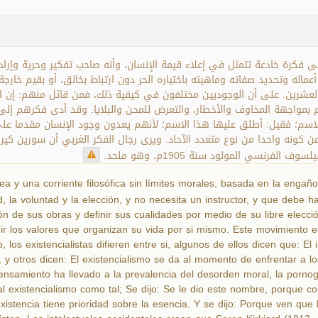
 فكرة خادعة تتمثل في إعلاء قيمة الإنسان، وأنه صاحب تفكير وحرية وإرادة 
عماله وتحديد صفاته وماهيته باختياره الحر دون ارتباط بخالق، أو بقيم خارجة
عشرين. على أن الوجوديين مختلفون في كيفية ذلك، فمن قائل منهم: إن ال
 بمواجهة المخاوف والأخطار، والتعرض للمحن والبلايا. وقد أدى فكرهم إلى 
اسم؛ فقيل: أطلق عليها هذا الاسم؛ لأنهم يعدون وجود الإنسان مقدما عل
لفرنسي المولود سنة 1905م، وهو ملحد
ea y una corriente filosófica sin límites morales, basada en la engañ
 la voluntad y la elección, y no necesita un instructor, y que debe ha
ón de sus obras y definir sus cualidades por medio de su libre elecci
egir los valores que organizan su vida por si mismo. Este movimiento
o, los existencialistas difieren entre si, algunos de ellos dicen que: E
les, y otros dicen: El existencialismo se da al momento de enfrentar a 
nsamiento ha llevado a la prevalencia del desorden moral, la pornograf
 existencialismo como tal; Se dijo: Se le dio este nombre, porque c
xistencia tiene prioridad sobre la esencia. Y se dijo: Porque ven que