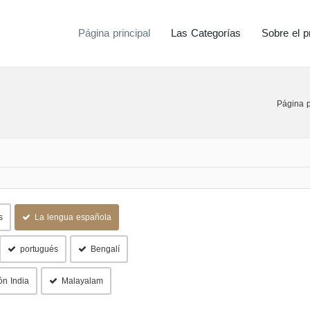
Página principal
Las Categorías
Sobre el p
Página p
s
La lengua española
portugués
Bengalí
ón India
Malayalam