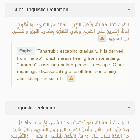
Brief Linguistic Definition
الهَرَبُ شَيْئًا فَشَيْئًا، وَأَصْلُ الهَرَبِ: الفِرَارُ مِنَ الشَّيْءِ، وَالتَّهْرِيبُ:
إِعَانَةُ الآخرينَ عَلَى الهَرَبِ، وَيَأْتِي التَّهَرُّبُ بِمَعْنَى: التَّبَرُّؤُ وَالتَّخَلُّصِ
مِنَ الشَّيْءِ.
"Taharrub": escaping gradually. It is derived
English
from "harab", which means fleeing from something.
"Tahreeb": assisting another person to escape. Other
meanings: disassociating oneself from something
and ridding oneself of it.
Linguistic Definition
الهَرَبُ شَيْئًا فَشَيْئًا، تَقُولُ: تَهَرَّبَ مِنَ الشَّيْءِ إِذَا هَرَبَ مِنْهُ جُزْءًا
بَعْدَ جُزْءٍ عَلَى مَهَلٍ، وَأَصْلُ الهَرَبِ: الفِرَارُ مِنَ الشَّيْءِ، يُقَالُ: هَرَبَ
مِنَ العَدُوِّ يَهْرُبُ هَرَبًا أَيْ فَرَّ، وَيَكُونُ لِلْإنْسَانِ وَالحَيَوَانِ، وَالتَّهْرِيبُ: