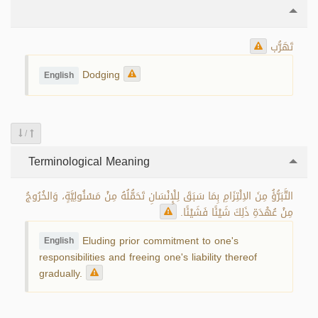
تَهَرُّب
Dodging
English
/
Terminological Meaning
التَّبَرُّؤُ مِنَ الاِلْتِزَامِ بِمَا سَبَقَ لِلْإِنْسَانِ تَحَمُّلُهُ مِنْ مَسْئُولِيَّةٍ، وَالخُرُوجُ
مِنْ عُهْدَةِ ذَلِكَ شَيْئًا فَشَيْئًا.
Eluding prior commitment to one's
English
responsibilities and freeing one's liability thereof
gradually.