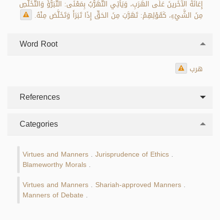
إِعَانَةُ الآخَرينَ عَلَى الهَرَبِ، وَيَأْتِي التَّهَرُّبُ بِمَعْنَى: التَّبَرُّؤُ وَالتَّخَلُّصِ
مِنَ الشَّيْءِ، كَقَوْلِهِمْ: تَهَرَّبَ مِنَ الحَقِّ إِذَا تَبَرَأَ وَتَخَلَّصَ مِنْهُ.
Word Root
هرب
References
Categories
Virtues and Manners
Jurisprudence of Ethics
.
.
Blameworthy Morals
.
Virtues and Manners
Shariah-approved Manners
.
.
Manners of Debate
.