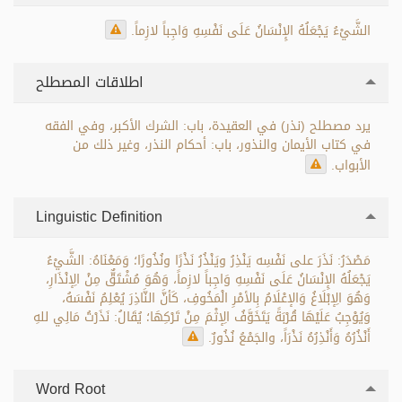
الشَّيْءُ يَجْعَلُهُ الإِنْسَانُ عَلَى نَفْسِهِ وَاجِباً لازِماً.
اطلاقات المصطلح
يرد مصطلح (نذر) في العقيدة، باب: الشرك الأكبر، وفي الفقه
في كتاب الأيمان والنذور، باب: أحكام النذر، وغير ذلك من
الأبواب.
Linguistic Definition
مَصْدَرُ: نَذَرَ على نَفْسِه يَنْذِرُ ويَنْذُرُ نَذْرًا ونُذُورًا؛ وَمَعْنَاهُ: الشَّيْءُ
يَجْعَلُهُ الإِنْسَانُ عَلَى نَفْسِهِ وَاجِباً لازِماً، وَهُوَ مُشْتَقٌّ مِنْ الِإنْذَارِ،
وَهُوَ الِإبْلَاغُ وَالإعْلَامُ بِالأمْرِ الْمَخُوفِ، كَأنَّ النَّاذِرَ يُعْلِمُ نَفْسَهُ،
وَيُوْجِبُ عَلَيْهَا قُرْبَةً يَتَخَوَّفُ الِإثْمَ مِنْ تَرْكِهَا؛ يُقَالُ: نَذَرْتُ مَالِي للهِ
أَنْذُرُهُ وَأَنْذِرُهُ نَذْرَاً، والجَمْعُ نُذُورٌ.
Word Root