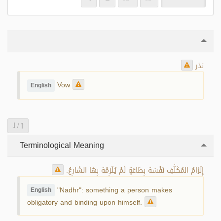
نذر
Vow
English
/
Terminological Meaning
إِلْزَامُ المُكَلَّفِ نَفْسَهُ بِطَاعَةٍ لَمْ يُلْزِمْهُ بِهَا الشَارِعُ.
"Nadhr": something a person makes
English
obligatory and binding upon himself.