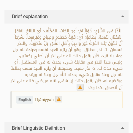
Brief explanation
النَّذْرُ في الشَّرْعِ: هُوَإِلْزَامُ؛ أَيْ: إِيْجَابُ، المُكَلَّفِ؛ أَيْ البَالِغٍ العَاقِلِ
المُخْتَارِ، نَفْسَهُ، بِطَاعَةٍ؛ أَيْ: قُرْبَةً كَصَلاةٍ وَصِيَامٍ وَغَيْرِهِمَا، بِشَرْطِ
أَنْ تَكُوْنَ تِلْكَ القُرْبَةُ غَيْرَ وَاجِبَةٍ بِأَصْلِ الشَّرْعِ بَلْ مَنْدُوْبَةً. والنذر
قسمان: 1- نذر مطلق: وهو أن يلزم العبد نفسه بعبادة لله جل
وعلا بلا قيد، كأن يقول مثلا: لله علي نذر أن أصلي ركعتين،
وليس هذا النذر في مقابلة شيء يحدث له في المستقبل، أو
شيء حدث له. 2- نذر مقيد: وحقيقته أن يلزم العبد نفسه بطاعة
لله جل وعلا مقابل شيء يحدثه الله جل وعلا له ويقدره،
ويقضيه له، كأن يقول مثلا: إن شفى الله مريضي فلله علي نذر
أن أتصدق بكذا وكذا.
Tījāniyyah
English
Brief Linguistic Definition