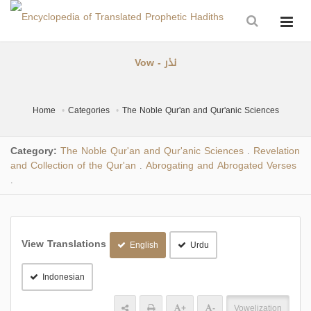
Vow - نذر
Home
Categories
The Noble Qur'an and Qur'anic Sciences
Category:
The Noble Qur'an and Qur'anic Sciences
Revelation
.
and Collection of the Qur'an
Abrogating and Abrogated Verses
.
.
View Translations
English
Urdu
Indonesian
+
-
Vowelization