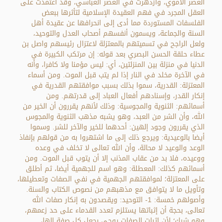
العصر الأموي، وازدهرت في العصر العباسي، وقد اعتمدت على
العقل المجرد في فهم العقيدة الإسلامية لتأثرها ببعض
الفلسفات المستوردة مما أدى إلى انحرافها عن عقيدة أهل
السنة والجماعة، ويسمون أنفسهم أصحاب العدل والتوحيد،
ولعل الراجح في تسميتهم بالمعتزلة لاعتزال رئيسهم واصل بن
عطاء حلقة الحسن البصري بعد قوله: إن مرتكب الكبيرة في
الدنيا في منزلة بين المنزلتين، أي: ليس مؤمنا ولا كافرا، وأنه
في الآخرة مخلد في النار إذا لم يتب قبل الموت. ومن أسماء
المعتزلة: القدرية، سموا بذلك بسبب موافقتهم القدرية في
إنكار القدر، وإسنادهم أفعال العباد إلى قدرتهم. ومن
أسمائهم: الثنوية والمجوسية: وذلك لأنهم يقررون أن الخير من
الله، وأن الشر من العبد، وهو يشبه مذهب الثنوية والمجوس
الذي يقررون وجود إلهين: أحدهما للخير والآخر للشر. وسموا
أيضا بالوعيدية: ويرجع ذلك إلى ما اشتهروا به من قولهم بإنفاذ
الوعد والوعيد لا محالة، وأن الله تعالى لا تخلف في وعده
ووعيده، فلا بد من عقاب المذنب إلا أن يتوب قبل الموت. ومن
أسمائهم كذلك: المعطلة: وهو اسم للجهمية أيضا، ثم أطلق
على المعتزلة؛ لموافقتهم الجهمية في نفي الصفات وتعطيلها،
وتأويل ما لا يتوافق مع مذهبهم من نصوص الكتاب والسنة.
وأصولهم خمسة: 1- التوحيد: ويقصدون به إنكار صفات الله
تعالى، بحجة أن إثباتها يستلزم تعدد القدماء على حد زعمهم،
وهو شرك؛ لأن إثبات الصفات يوحي بجعل كل صفة إلها،