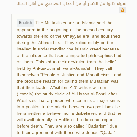
سواء كانوا من الكفار أو من أصحاب المعاصي من أهل القبلة.
The Mu‘tazilites are an Islamic sect that
English
appeared in the beginning of the second century,
towards the end of the Umayyad era, and flourished
during the Abbasid era. They relied solely on the
intellect in understanding the Islamic creed because
of the influence that some imported philosophies had
on them. This led to their deviation from the belief
held by Ahl-us-Sunnah wa al-Jamā‘ah. They call
themselves “People of Justice and Monotheism”, and
the probable reason for calling them Mu‘tazilah was
that their leader Wāsil ibn ‘Atā’ withdrew from
(I‘tazala) the study circle of Al-Hasan al-Basri, after
Wāsil said that a person who commits a major sin is
in a position in the middle between two positions, i.e.
he is neither a believer nor a disbeliever, and that he
will dwell eternally in Hellfire if he does not repent
before death. They are also called “Qadarism” due
to their agreement with those who denied “Qadar”