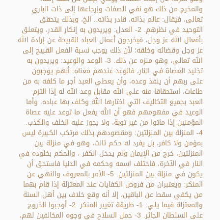
والمخرج من ذلك هو نفي الصفات وإرجاعها إلى ذات الباري
تعالى، فيقال: عالم بذاته، قادر بذاته.. الخ، وبذلك يتحقق
التوحيد في نظرهم. 2- العدل: ويريدون به إنكار القدر، ويتعلق
بأفعال الله عز وجل، فيخرجون أعمال العباد القبيحة عن إرادة الله
عز وجل وقضائه وخلقه؛ لأن ذلك يوجب نسبة الفعل القبيح إلى
الله تعالى، وهو منزه عن ذلك. 3- الوعد والوعيد: ويريدون به
تخليد العصاة في النار، فالوعد عندهم معناه: أنهم يوجبون
على ربهم أن ينفذ وعده، وأن يعطي العبد أجر ما كلفه به من
طاعات، استحقاقا منه على الله مقابل وعد الله له إذا التزم
العبد بجميع التكاليف التي اختارها الله وكلف بها عباده. وأما
الوعيد في مفهومهم فهو أن الله يفعل ما توعد عليه عصاة
المؤمنين إذا ماتوا من غير توبة، ولا يجوز عليه الخلف والكذب.
4- المنزلة بين المنزلتين: ومقصودهم بذلك مرتكب الكبيرة ليس
بمؤمن ولا كافر، بل يفرد له حكم ثالث، وهو في منزلة بين
المنزلتين، خرج من الإيمان ولم يدخل الكفر ، والحكم بخلوده في
النار في الآخرة، فاختلف اسمه وحكمه في الدنيا فاستحق أن
يكون في منزلة بين المنزلتين. 5- الأمر بالمعروف والنهي عن
المنكر: ويعتبران من فروض الكفايات عند المعتزلة إذا قام بهما
من يكفي سقط عن الباقين، إلا أنه وقع خلاف بين أهل السنة
والمعتزلة فيما يلي: 1- طريقة تغيير المنكر. 2- أوجبوا الخروج
على السلطان الجائر. 3- حمل السلاح في وجوه المخالفين لهم،