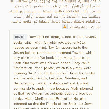
والعدد، والتثنية. والتوراة منسوخة ولا يجوز العمل بها؛ لأن الله
تعالى أخبر بأن القرآن مهيمن على ما سبقه من الكتب فقال
تعالى:" وأنزلنا إليك الكتاب بالحق مصدقا لما بين يديه من الكتاب
ومهيمنا عليه " (المائدة:48)، كما أخبر سبحانه أن أهل الكتاب
من اليهود والنصارى حرفوا وبدلوا، وأدخلوا في كلامه ما ليس
منه كذبا عليه وافتراء.
"Tawrāh" (the Torah) is one of the heavenly
English
books, which Allah Almighty revealed to Mūsa
(peace be upon him). Tawrāh, according to the
Jewish beliefs, refers to the distorted Tawrāh, which
they claim to be five books that Mūsa (peace be
upon him) wrote with his own hands. They call it
"Pentateuch" after "penta", which is a Greek word
meaning "five", i.e. the five books. These five books
are: Genesis, Exodus, Leviticus, Numbers, and
Deuteronomy. Tawrāh is abrogated and it is not
permissible to apply it now because Allah informed
us that the Qur’an has authority over the previous
books. Allah, Glorified and Exalted be He, also
informed us that the People of the Book, the Jews
and Christians, altered and changed their books,