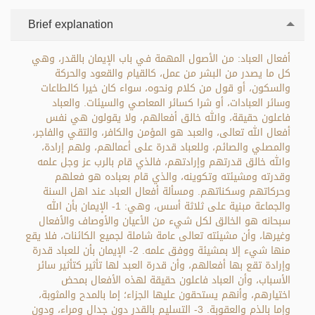
Brief explanation
أفعال العباد: من الأصول المهمة في باب الإيمان بالقدر، وهي
كل ما يصدر من البشر من عمل، كالقيام والقعود والحركة
والسكون، أو قول من كلام ونحوه، سواء كان خيرا كالطاعات
وسائر العبادات، أو شرا كسائر المعاصي والسيئات. والعباد
فاعلون حقيقة، والله خالق أفعالهم، ولا يقولون هي نفس
أفعال الله تعالى، والعبد هو المؤمن والكافر، والتقي والفاجر،
والمصلي والصائم، وللعباد قدرة على أعمالهم، ولهم إرادة،
والله خالق قدرتهم وإرادتهم، فالذي قام بالرب عز وجل علمه
وقدرته ومشيئته وتكوينه، والذي قام بعباده هو فعلهم
وحركاتهم وسكناتهم. ومسألة أفعال العباد عند اهل السنة
والجماعة مبنية على ثلاثة أسس، وهي: 1- الإيمان بأن الله
سبحانه هو الخالق لكل شيء من الأعيان والأوصاف والأفعال
وغيرها، وأن مشيئته تعالى عامة شاملة لجميع الكائنات، فلا يقع
منها شيء إلا بمشيئة ووفق علمه. 2- الإيمان بأن للعباد قدرة
وإرادة تقع بها أفعالهم، وأن قدرة العبد لها تأثير كتأثير سائر
الأسباب، وأن العباد فاعلون حقيقة لهذه الأفعال بمحض
اختيارهم، وأنهم يستحقون عليها الجزاء؛ إما بالمدح والمثوبة،
وإما بالذم والعقوبة. 3- التسليم بالقدر دون جدال ومراء، ودون