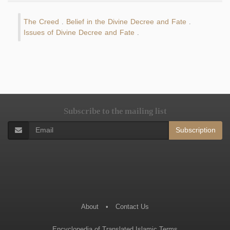
The Creed
Belief in the Divine Decree and Fate
.
.
Issues of Divine Decree and Fate
.
Subscribe to the mailing list
Subscription
About
•
Contact Us
Encyclopedia of Translated Islamic Terms