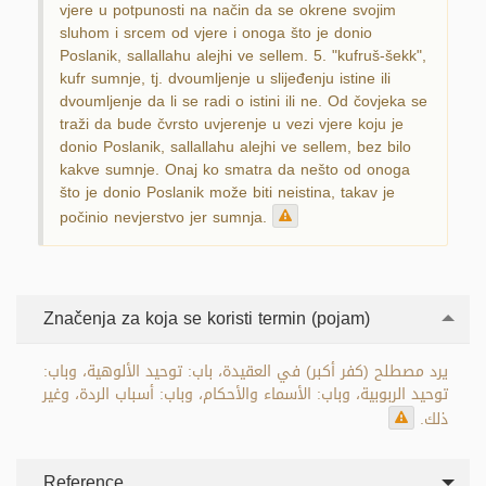
vjere u potpunosti na način da se okrene svojim
sluhom i srcem od vjere i onoga što je donio
Poslanik, sallallahu alejhi ve sellem. 5. "kufruš-šekk",
kufr sumnje, tj. dvoumljenje u slijeđenju istine ili
dvoumljenje da li se radi o istini ili ne. Od čovjeka se
traži da bude čvrsto uvjerenje u vezi vjere koju je
donio Poslanik, sallallahu alejhi ve sellem, bez bilo
kakve sumnje. Onaj ko smatra da nešto od onoga
što je donio Poslanik može biti neistina, takav je
počinio nevjerstvo jer sumnja.
Značenja za koja se koristi termin (pojam)
يرد مصطلح (كفر أكبر) في العقيدة، باب: توحيد الألوهية، وباب:
توحيد الربوبية، وباب: الأسماء والأحكام، وباب: أسباب الردة، وغير
ذلك.
Reference