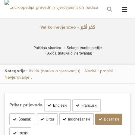
Veliko nevjerstvo - كفر أكبر
Početna stranica
Sekcije enciklopedije
Akida (nauka o vjerovanju)
Kategorija:
Akida (nauka o vjerovanju)
Nazivi i propisi
.
.
Nevjerovanje
.
Prikaz prijevoda
Engleski
Francuski
Španski
Urdu
Indonežanski
Bosanski
Ruski