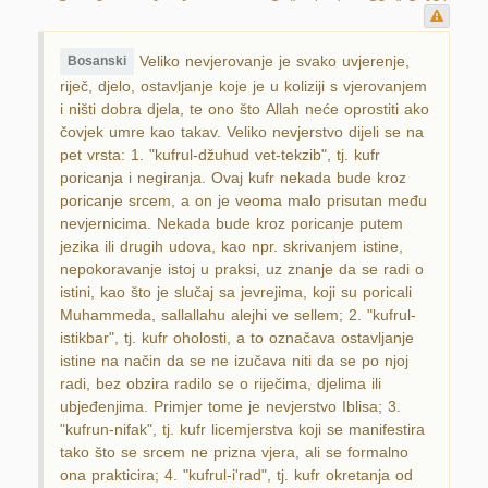
Veliko nevjerovanje je svako uvjerenje,
Bosanski
riječ, djelo, ostavljanje koje je u koliziji s vjerovanjem
i ništi dobra djela, te ono što Allah neće oprostiti ako
čovjek umre kao takav. Veliko nevjerstvo dijeli se na
pet vrsta: 1. "kufrul-džuhud vet-tekzib", tj. kufr
poricanja i negiranja. Ovaj kufr nekada bude kroz
poricanje srcem, a on je veoma malo prisutan među
nevjernicima. Nekada bude kroz poricanje putem
jezika ili drugih udova, kao npr. skrivanjem istine,
nepokoravanje istoj u praksi, uz znanje da se radi o
istini, kao što je slučaj sa jevrejima, koji su poricali
Muhammeda, sallallahu alejhi ve sellem; 2. "kufrul-
istikbar", tj. kufr oholosti, a to označava ostavljanje
istine na način da se ne izučava niti da se po njoj
radi, bez obzira radilo se o riječima, djelima ili
ubjeđenjima. Primjer tome je nevjerstvo Iblisa; 3.
"kufrun-nifak", tj. kufr licemjerstva koji se manifestira
tako što se srcem ne prizna vjera, ali se formalno
ona prakticira; 4. "kufrul-i'rad", tj. kufr okretanja od