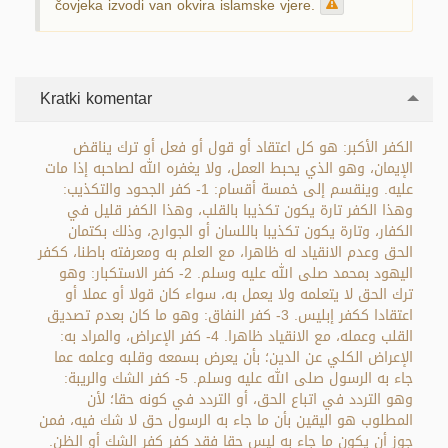
čovjeka izvodi van okvira islamske vjere.
Kratki komentar
الكفر الأكبر: هو كل اعتقاد أو قول أو فعل أو ترك يناقض
الإيمان، وهو الذي يحبط العمل، ولا يغفره الله لصاحبه إذا مات
عليه. وينقسم إلى خمسة أقسام: 1- كفر الجحود والتكذيب:
وهذا الكفر تارة يكون تكذيبا بالقلب، وهذا الكفر قليل في
الكفار، وتارة يكون تكذيبا باللسان أو الجوارح، وذلك بكتمان
الحق وعدم الانقياد له ظاهرا، مع العلم به ومعرفته باطنا، ككفر
اليهود بمحمد صلى الله عليه وسلم. 2- كفر الاستكبار: وهو
ترك الحق لا يتعلمه ولا يعمل به، سواء كان قولا أو عملا أو
اعتقادا ككفر إبليس. 3- كفر النفاق: وهو ما كان بعدم تصديق
القلب وعمله، مع الانقياد ظاهرا. 4- كفر الإعراض، والمراد به:
الإعراض الكلي عن الدين؛ بأن يعرض بسمعه وقلبه وعلمه عما
جاء به الرسول صلى الله عليه وسلم. 5- كفر الشك والريبة:
وهو التردد في اتباع الحق، أو التردد في كونه حقا؛ لأن
المطلوب هو اليقين بأن ما جاء به الرسول حق لا شك فيه، فمن
جوز أن يكون ما جاء به ليس حقا فقد كفر كفر الشك أو الظن.