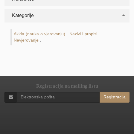
Kategorije
Akida (nauka o vjerovanju)
Nazivi i propisi
.
.
Nevjerovanje
.
Registracija na mailing listu
Registracija