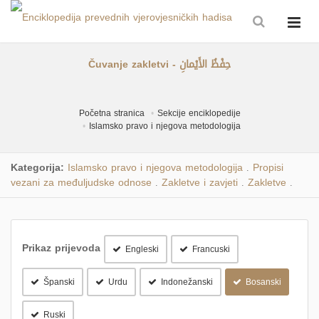
Čuvanje zakletvi - حِفْظُ الأَيْمانِ
Početna stranica
Sekcije enciklopedije
Islamsko pravo i njegova metodologija
Kategorija:
Islamsko pravo i njegova metodologija
Propisi
.
vezani za međuljudske odnose
Zakletve i zavjeti
Zakletve
.
.
.
Prikaz prijevoda
Engleski
Francuski
Španski
Urdu
Indonežanski
Bosanski
Ruski