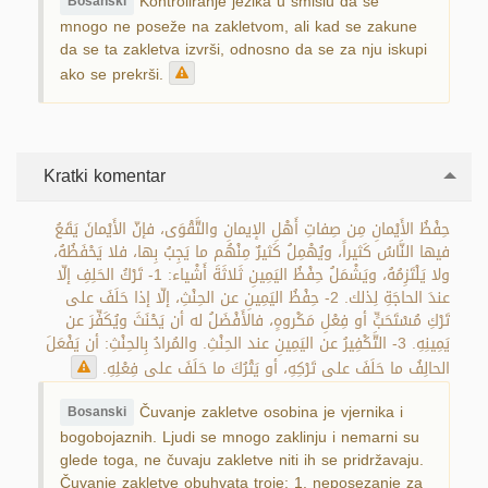
Kontroliranje jezika u smislu da se
Bosanski
mnogo ne poseže na zakletvom, ali kad se zakune
da se ta zakletva izvrši, odnosno da se za nju iskupi
ako se prekrši.
Kratki komentar
حِفْظُ الأَيْمانِ مِن صِفاتِ أَهْلِ الإيمانِ والتَّقْوَى، فإنّ الأَيْمانَ يَقَعُ
فيها النَّاسُ كَثيراً، ويُهْمِلُ كَثيرٌ مِنْهُم ما يَجِبُ بِها، فلا يَحْفَظُهُ،
ولا يَلْتَزِمُهُ، ويَشْمَلُ حِفْظُ اليَمِينِ ثَلاثَةَ أَشْياء: 1- تَرْكُ الحَلِفِ إلّا
عندَ الحاجَةِ لِذلك. 2- حِفْظُ اليَمِينِ عن الحِنْثِ، إلّا إذا حَلَفَ على
تَرْكِ مُسْتَحَبٍّ أو فِعْلِ مَكْروهٍ، فالأَفْضَلُ له أن يَحْنَثَ ويُكَفِّرَ عن
يَمِينِهِ. 3- التَّكْفِيرُ عن اليَمِينِ عند الحِنْثِ. والمُرادُ بِالحِنْثِ: أن يَفْعَلَ
الحالِفُ ما حَلَفَ على تَرْكِهِ، أو يَتْرُكَ ما حَلَفَ على فِعْلِهِ.
Čuvanje zakletve osobina je vjernika i
Bosanski
bogobojaznih. Ljudi se mnogo zaklinju i nemarni su
glede toga, ne čuvaju zakletve niti ih se pridržavaju.
Čuvanje zakletve obuhvata troje: 1. neposezanje za