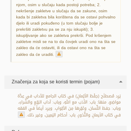
njom, osim u slučaju kada postoji potreba; 2.
nekršenje zakletve u slučaju da se zakune, osim
kada bi zakletva bila korištena da se ostavi pohvalno
djelo ili uradi pokuđeno (u tom slučaju bolje je
prekršiti zakletvu pa se za nju iskupiti); 3.
iskupljivanje ako se zakletva prekrši. Pod kršenjem
zakletve misli se na to da čovjek uradi ono na šta se
zakleo da će ostaviti, ili da ostavi ono na šta se
zakleo da će uraditi.
Značenja za koja se koristi termin (pojam)
يَرِد مُصطلَح (حِفْظ الأيْمانِ) في كتاب الجامع للآداب في عِدَّة
مواضِع، منها: باب: الأَدَب مع اللهِ، وباب: آداب البَيْعِ والشِّراءِ،
وباب: حِفظ اللِّسان، وغَيْرِها مِن الأبْوابِ. ويرِد أيضاً في الفقه
في كتاب الأيمانِ والنُّذورِ، باب: أحكام اليَمِين، وغير ذلك.