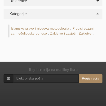
Reference
Kategorije
Islamsko pravo i njegova metodologija
Propisi vezani
.
za međuljudske odnose
Zakletve i zavjeti
Zakletve
.
.
.
Registracija na mailing listu
Registracija