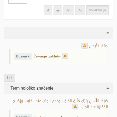
+
-
Vokalizacija
حِفْظُ الأَيْمانِ
Čuvanje zakletvi
Bosanski
/
Terminološko značenje
ضَبْطُ اللِّسانِ بِتَرْكِ كَثْرَةِ الحَلِفِ، وعَدَمِ الحِنْثِ عند الحَلِفِ، وإِخْراجِ
الكَفَّارَةِ عند الحِنْثِ.