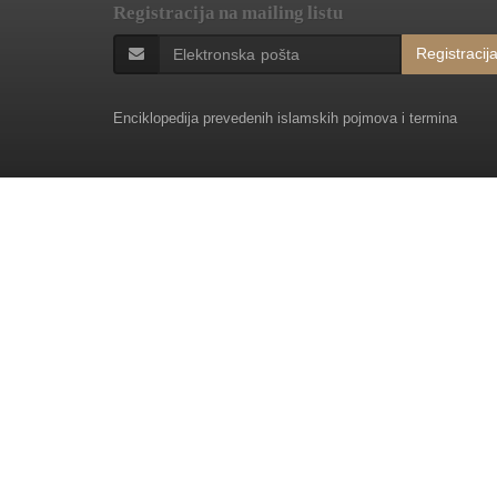
Registracija na mailing listu
Registracij
Enciklopedija prevedenih islamskih pojmova i termina