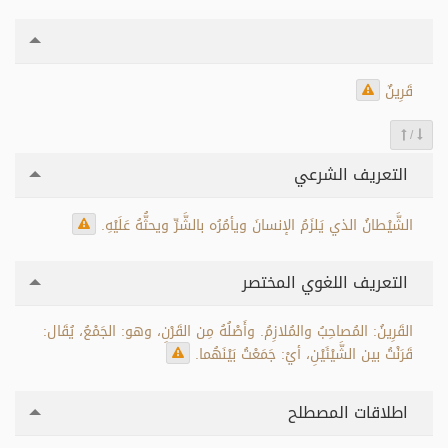
قَرِينٌ
/
التعريف الشرعي
الشَّيْطانُ الذي يَلزَمُ الإنسانَ ويأمُرُه بالشَّرِّ ويحثُّهُ عَلَيْهِ.
التعريف اللغوي المختصر
القَرِينُ: المُصاحِبُ والمُلازِمُ. وأَصْلُهُ مِن القَرْنِ، وهو: الجَمْعُ، يُقَال:
قَرَنْتُ بين الشَّيْئَيْنِ، أيْ: جَمَعْتُ بَيْنَهُما.
اطلاقات المصطلح