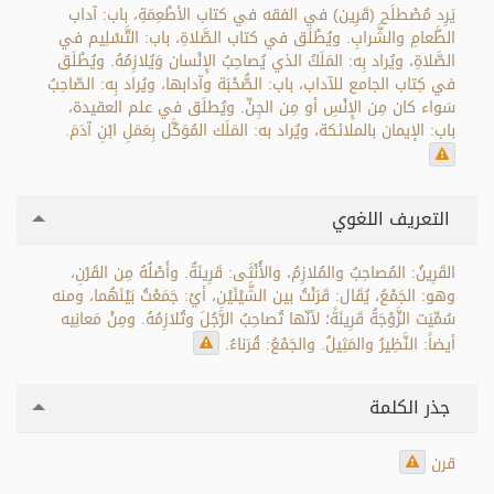
يَرِد مُصْطلَح (قَرِين) في الفقه في كتاب الأطْعِمَةِ، باب: آداب
الطَّعامِ والشَّرابِ. ويُطْلَق في كتاب الصَّلاةِ، باب: التَّسْلِيم في
الصَّلاةِ، ويُراد بِه: المَلَكُ الذي يُصاحِبُ الإِنْسان وَيُلازِمُهُ. ويُطْلَق
في كِتاب الجامع للآداب، باب: الصُّحْبَة وآدابها، ويُراد بِه: الصّاحِبُ
سَواء كان مِن الإِنْسِ أو مِن الجِنِّ. ويُطلَق في علم العقيدة،
باب: الإيمان بالملائكة، ويُراد به: المَلَك المُوَكَّل بِعَمَلِ ابْنِ آدَمَ.
التعريف اللغوي
القَرِينُ: المُصاحِبُ والمُلازِمُ، والأُنْثَى: قَرِينَةٌ. وأَصْلُهُ مِن القَرْنِ،
وهو: الجَمْعُ، يُقَال: قَرَنْتُ بين الشَّيْئَيْنِ، أيْ: جَمَعْتُ بَيْنَهُما، ومنه
سُمِّيَت الزَّوْجَةُ قَرِينَةً؛ لأنّها تُصاحِبُ الرَّجُلَ وتُلازِمُهُ. ومِنْ مَعانِيه
أيضاً: النَّظِيرُ والمَثِيلُ. والجَمْعُ: قُرَناءُ.
جذر الكلمة
قرن