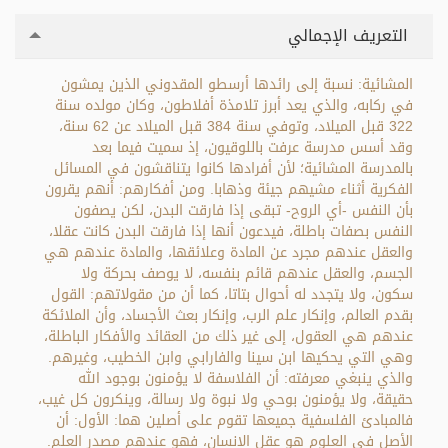
التعريف الإجمالي
المشائية: نسبة إلى رائدها أرسطو المقدوني الذين يمشون
في ركابه، والذي يعد أبرز تلامذة أفلاطون، وكان مولده سنة
322 قبل الميلاد، وتوفي سنة 384 قبل الميلاد عن 62 سنة،
وقد أسس مدرسة عرفت باللوقيون، إذ سميت فيما بعد
بالمدرسة المشائية؛ لأن أفرادها كانوا يتناقشون في المسائل
الفكرية أثناء مشيهم جيئة وذهابا. ومن أفكارهم: أنهم يقرون
بأن النفس -أي الروح- تبقى إذا فارقت البدن، لكن يصفون
النفس بصفات باطلة، فيدعون أنها إذا فارقت البدن كانت عقلا،
والعقل عندهم مجرد عن المادة وعلائقها، والمادة عندهم هي
الجسم، والعقل عندهم قائم بنفسه، لا يوصف بحركة ولا
سكون، ولا يتجدد له أحوال بتاتا، كما أن من مقولاتهم: القول
بقدم العالم، وإنكار علم الرب، وإنكار بعث الأجساد، وأن الملائكة
عندهم هي العقول، إلى غير ذلك من العقائد والأفكار الباطلة،
وهي التي يحكيها ابن سينا والفارابي وابن الخطيب، وغيرهم.
والذي ينبغي معرفته: أن الفلاسفة لا يؤمنون بوجود الله
حقيقة، ولا يؤمنون بوحي ولا نبوة ولا رسالة، وينكرون كل غيب،
فالمبادئ الفلسفية جميعها تقوم على أصلين هما: الأول: أن
الأصل في العلوم هو عقل الإنسان، فهو عندهم مصدر العلم.