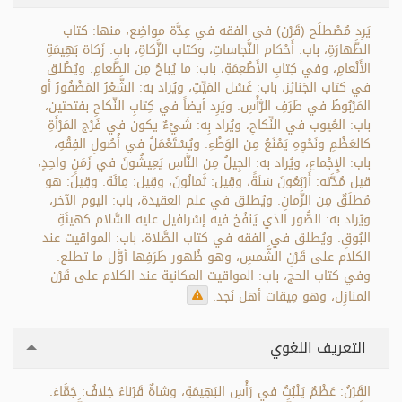
يَرِد مُصْطلَح (قَرْن) في الفقه في عِدَّة مواضِع، منها: كتاب
الطَّهارَةِ، باب: أَحْكام النَّجاساتِ، وكتاب الزَّكاةِ، باب: زَكاة بَهِيمَةِ
الأَنْعامِ، وفي كِتابِ الأَطْعِمَةِ، باب: ما يُباحُ مِن الطَّعامِ. ويُطْلق
في كتاب الجَنائِز، باب: غَسْل المَيِّتِ، ويُراد به: الشَّعْرُ المَضْفُورُ أو
المَرْبُوطُ في طَرَفِ الرَّأْسِ. ويَرِد أيضاً في كِتابِ النِّكاحِ بفتحتين،
باب: العُيوب في النِّكاحِ، ويُراد بِه: شَيْءٌ يكون في فَرْج المَرْأَةِ
كالعَظْمِ ونَحْوِهِ يَمْنَعُ مِن الوَطْءِ. ويُسْتَعْمَلُ في أُصُولِ الفِقْهِ،
باب: الإِجْماع، ويُراد به: الجِيلُ مِن النَّاسِ يَعِيشُونَ في زَمَنٍ واحِدٍ،
قيل مُدَّته: أَرْبَعُونَ سَنَةً، وقِيل: ثَمانُونَ، وقِيل: مِائَة. وقِيلَ: هو
مُطلَقٌ مِن الزَّمانِ. ويُطلق في علم العقيدة، باب: اليوم الآخر،
ويُراد به: الصُّور الذي يَنفُخ فيه إسْرافيل عليه السَّلام كهيئَةِ
البُوقِ. ويُطلق في الفقه في كتاب الصَّلاة، باب: المواقيت عند
الكلام على قَرْنِ الشَّمسِ، وهو ظُهور طَرَفِها أوَّل ما تطلع.
وفي كتاب الحج، باب: المواقيت المكانية عند الكلام على قَرْن
المنازِل، وهو مِيقات أهل نَجد.
التعريف اللغوي
القَرْنُ: عَظْمٌ يَنْبُتُ في رَأْسِ البَهِيمَةِ، وشاةٌ قَرْناءُ خِلافُ: جَمَّاءَ.