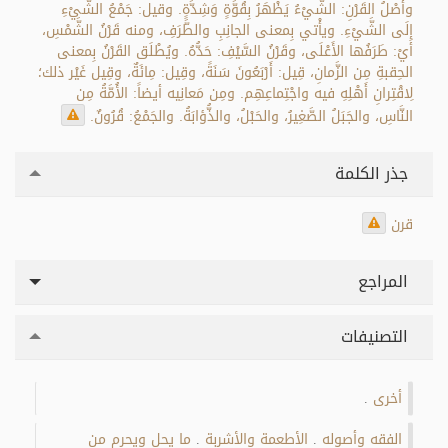
وأَصْلُ القَرْنِ: الشَّيْءُ يَظْهَرُ بِقُوَّةٍ وَشِدَّةٍ. وقيل: جَمْعُ الشَّيْءِ
إِلَى الشَّيْءِ. ويأْتي بِمعنى الجانِبِ والطَّرَفِ، ومنه قَرْنُ الشَّمْسِ،
أيْ: طَرَفُها الأَعْلَى، وقَرْنُ السَّيْفِ: حَدُّهُ. ويُطْلَق القَرْنُ بِمعنى
الحِقبةِ مِن الزَّمانِ، قِيل: أَرْبَعُونَ سَنَةً، وقِيل: مِائَةٌ، وقِيل غَيْر ذلك؛
لِاقْتِرانِ أَهْلِهِ فيه واجْتِماعِهِم. ومِن مَعانِيه أيضاً: الأُمَّةُ مِن
النَّاسِ، والجَبَلُ الصَّغِيرُ، والحَبْلُ، والذُّؤابَةُ. والجَمْعُ: قُرُونٌ.
جذر الكلمة
قرن
المراجع
التصنيفات
أخرى
.
الفقه وأصوله
الأطعمة والأشربة
ما يحل ويحرم من
.
.