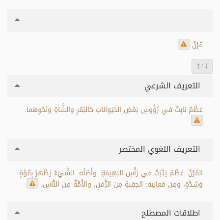
قَرْنٌ
/
التعريف الشرعي
عَظْمٌ نابِتٌ في رُؤُوسِ بَعْضِ الحَيَواناتِ كالبَقَرِ والشَّاةِ ونَحْوِهما.
التعريف اللغوي المختصر
القَرْنُ: عَظْمٌ يَنْبُتُ في رَأْسِ البَهِيمَةِ. وأَصْلُه: الشَّيْءُ يَظْهَرُ بِقُوَّةٍ
وَشِدَّةٍ، ومِن مَعانِيه: الحِقبةِ مِن الزَّمَنِ، والأُمَّةُ مِن النَّاسِ.
اطلاقات المصطلح