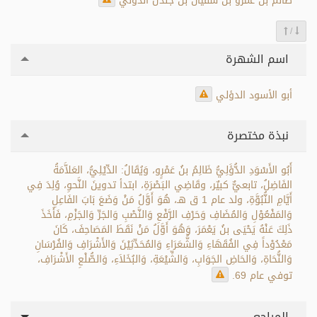
ظالم بن عمرو بن سفيان بن جندل الدُّؤلي
/
اسم الشهرة
أبو الأسود الدؤلي
نبذة مختصرة
أَبُو الأَسْوَدِ الدُّؤَلِيُّ ظَالِمُ بنُ عَمْرٍو، وَيُقَالُ: الدِّيْلِيُّ، العَلاَّمَةُ
الفَاضِلُ، تابعيٌّ كبيٌر، وقَاضِي البَصْرَةِ، ابتدأ تدوينَ النَّحوِ، وُلِدَ فِي
أَيَّامِ النُّبُوَّةِ، ولد عام 1 ق هـ، هُوَ أَوَّلُ مَنْ وَضَعَ بَابَ الفَاعِلِ
وَالمَفْعُوْلِ وَالمُضَافِ وَحَرْفِ الرَّفْعِ وَالنَّصْبِ وَالجَرِّ وَالجَزْمِ، فَأَخَذَ
ذَلِكَ عَنْهُ يَحْيَى بنُ يَعْمَرَ، وَهُوَ أَوَّلُ مَنْ نَقَطَ المَصَاحِفَ، كَانَ
مَعْدُوْداً فِي الفُقَهَاءِ وَالشُّعَرَاءِ وَالمُحَدِّثِيْنَ وَالأَشْرَافِ وَالفُرْسَانِ
وَالنُّحَاةِ، وَالحَاضِ الجَوَابِ، وَالشِّيْعَةِ، وَالبُخَلاَءِ، وَالصُّلْعِ الأَشْرَافِ،
توفي عام 69.
المراجع