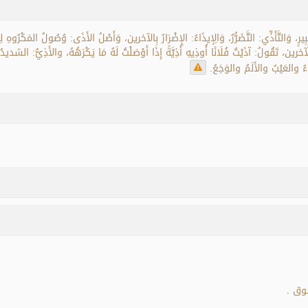
 كَبِيرٍ، وَالتَّأَذِّي: التَّضَرُّرُ، وَالِإيذَاءُ: الإِضْرَارُ بِالآخرين، وَأَصْلُ الأَذَى: وُصُولُ المَكْرُوهِ 
آخرين، تَقُولُ: آذَيْتُ فُلَانًا أُوذِيهِ أَذِيَّةً إِذَا أَوْصَلْتُ لَهُ مَا يَكْرَهُهُ، والأَذِيُّ: الشديدُ
ءُ والعَيْبُ والأَلَمُ والوَجَعُ.
سوق
.