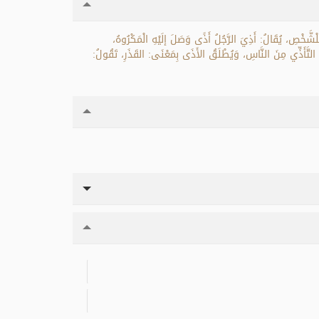
لِلْشَّخْصِ، يُقَالُ: أَذِيَ الرَّجُلُ أَذًى وَصَلَ إلَيْهِ الْمَكْرُوهُ،
 التَّأَذِّي مِنَ النَّاسِ، وَيُطْلَقُ الأَذَى بِمَعْنَى: القَذَرِ، تَقُولُ: