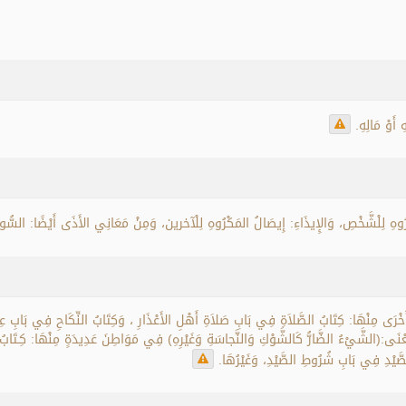
أَوْ مَالِهِ.
مَكْرُوهِ لِلْشَّخْصِ، وَالإِيذَاءِ: إِيصَالُ المَكْرُوهِ لِلْآخرين، وَمِنْ مَعَانِي الأَذَى أَيْضًا: السُّ
َى مِنْهَا: كِتَابُ الصَّلاَةِ فِي بَابِ صَلاَةِ أَهْلِ الأَعْذَارِ ، وَكِتَابُ النِّكَاحِ فِي بَابِ عِش
َعْنَى:(الشَّيْءُ الضَّارُّ كَالشَّوْكِ وَالنَّجاسَةِ وَغَيْرِهِ) فِي مَوَاطِنَ عَدِيدَةٍ مِنْهَا: كِـتَ
َّيْدِ فِي بَابِ شُرُوطِ الصَّيْدِ، وَغَيْرُهَا.