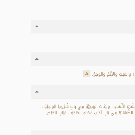
وءُ والعَيْبُ والأَلَمُ والوَجَعُ.
ْرَةِ النِّسَاءِ ، وَكِتَابُ الوَصِيَّةِ فِي بَابِ شُرُوطِ الوَصِيَّةِ ،
ابُ الطَّهَارَةِ فِي بَابِ آدَابِ قَضاءِ الحَاجَةِ ، وَبَابِ الحَيْضِ