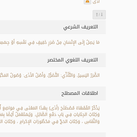
أذى
/
التعريف الشرعي
مَا يَصِلُ إِلَى الإِنْسَانِ مِنْ ضَرَرٍ خَفِيفٍ فِي نَفْسِهِ أَوْ جِسْمِهِ 
التعريف اللغوي المختصر
الضَّرَرُ اليَسِيرُ، وَالتَّأَذِّي: التَّضَرُّرُ، وَأَصْلُ الأَذَى: وُصُولُ ال
اطلاقات المصطلح
يَذْكُرُ الفُقَهَاءُ مُصْطَلَحَ (أَذَى) بِهَذَا المَعْنَى فِي مَوَاضِعَ أُخْر
وَكِتَابُ الجِنَاياتِ فِي بَابِ دَفْعِ الصَّائِلِ. وَيُسْتَعْمَلُ أَيْضًا بِم
وَالنِّفَاسِ ، وَكِتَابُ الحَجِّ فِي مَحْظُورَاتِ الإِحْرامِ ، وَكِتَابُ الص