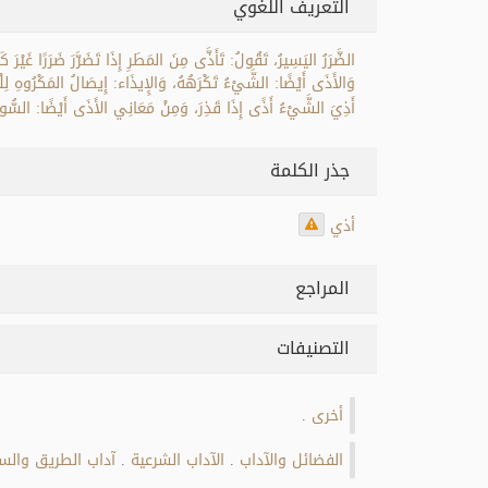
التعريف اللغوي
الضَّرَرُ اليَسِيرُ، تَقُولُ: تَأَذَّى مِنَ المَطَرِ إِذَا تَضَرَّرَ ضَرَرًا غَيْرَ
وَالأَذَى أَيْضًا: الشَّيْءُ تَكْرَهُهُ، وَالإِيذَاء: إِيصَالُ المَكْرُوهِ لِلْ
أَذِيَ الشَّيْءُ أَذًى إِذَا قَذِرَ، وَمِنْ مَعَانِي الأَذَى أَيْضًا: السُّو
جذر الكلمة
أذي
المراجع
التصنيفات
أخرى
.
الفضائل والآداب
الآداب الشرعية
آداب الطريق وال
.
.