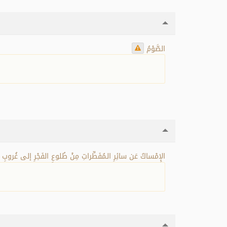
الصَّوْمُ
الإِمْساكُ عَن سائِرِ الـمُفَطِّراتِ مِنْ طُلوعِ الفَجْرِ إلى غُروبِ ال