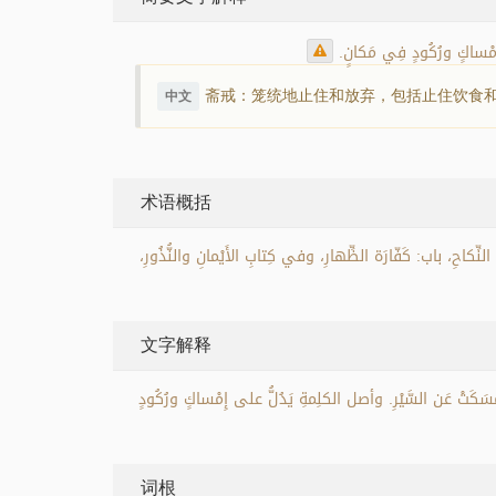
ِمْساكٍ ورُكُودٍ فِي مَكانٍ.
斋戒：笼统地止住和放弃，包括止住饮食
中文
术语概括
احِ، باب: كَفّارَة الظِّهارِ، وفي كِتابِ الأَيْمانِ والنُّذُورِ،
文字解释
ْسَكَتْ عَن السَّيْرِ. وأصل الكلِمةِ يَدُلُّ على إِمْساكٍ ورُكُودٍ
词根