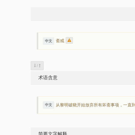
斋戒
中文
/
术语含意
从黎明破晓开始放弃所有坏斋事项，一直
中文
简要文字解释