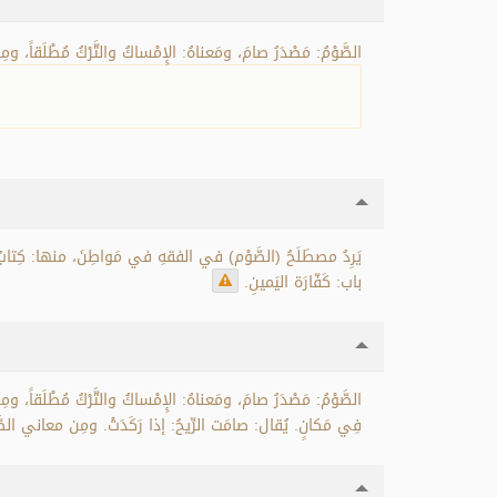
الصَّوْمُ: مَصْدَرُ صامَ، ومَعناهُ: الإِمْساكُ والتَّرْكُ مُطْلَقا
يَرِدُ مصطَلَحُ (الصَّوْم) في الفقهِ في مَواطِنَ، منها: كِتابُ الص
باب: كَفّارَة اليَمينِ.
الصَّوْمُ: مَصْدَرُ صامَ، ومَعناهُ: الإِمْساكُ والتَّرْكُ مُطْلَقاً
فِي مَكانٍ. يُقال: صامَت الرِّيحُ: إذا رَكَدَتْ. ومِن معاني الصَّومِ 