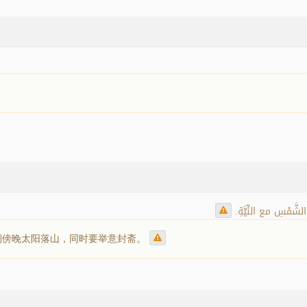
شَّمْسِ مع النِّيَّةِ.
到傍晚太阳落山，同时要举意封斋。