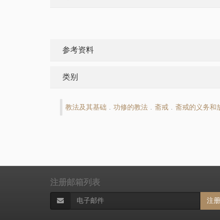
参考资料
类别
教法及其基础
功修的教法
斋戒
斋戒的义务和
.
.
.
注册邮箱列表
注