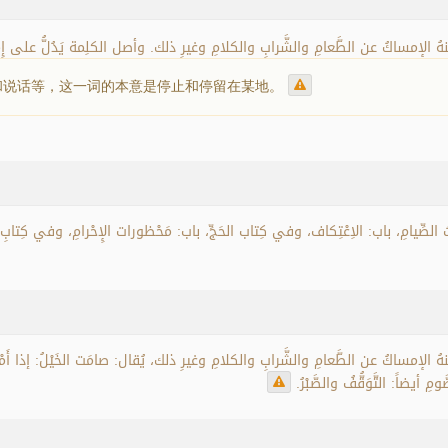
ً، ومِنهُ الإمساكُ عن الطَّعامِ والشَّرابِ والكلامِ وغيرِ ذلك. وأصل الكلِمة يَدُلُّ على إ
和说话等，这一词的本意是停止和停留在某地。
ِّيامِ، باب: الاِعْتِكاف، وفي كِتاب الحَجِّ، باب: مَحْظورات الإِحْرامِ، وفي كِتابِ النِّك
، ومِنهُ الإمساكُ عن الطَّعامِ والشَّرابِ والكلامِ وغيرِ ذلك، يُقال: صامَت الخَيْلُ: إذا أَم
أيضاً: التَّوَقُّفُ والصَّبْرُ.