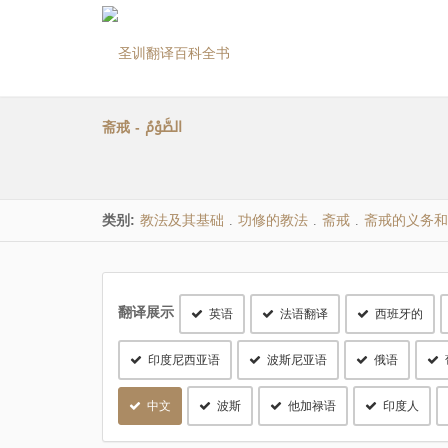
斋戒 - الصَّوْمُ
类别:
教法及其基础
功修的教法
斋戒
斋戒的义务和
.
.
.
翻译展示
英语
法语翻译
西班牙的
印度尼西亚语
波斯尼亚语
俄语
中文
波斯
他加禄语
印度人