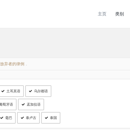
主页
类别
放弃者的律例
.
土耳其语
乌尔都语
葡萄牙语
孟加拉语
毫巴
泰卢古
泰国