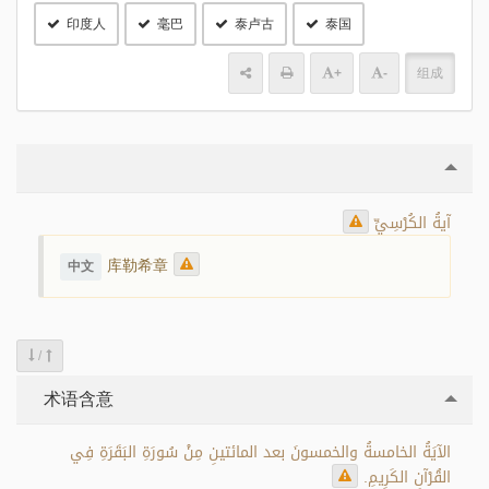
印度人
毫巴
泰卢古
泰国
+
-
组成
آيةُ الكُرْسِيِّ
库勒希章
中文
/
术语含意
الآيَةُ الخامسةُ والخمسونَ بعد المائتينِ مِنْ سُورَةِ البَقَرَةِ فِي
القُرْآنِ الكَرِيمِ.