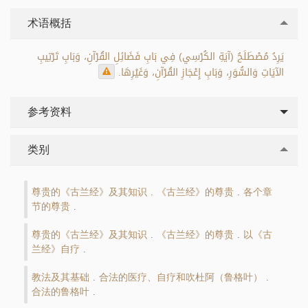
术语概括
يَرِدُ مُصْطَلَحُ (آيَةِ الكُرْسِي) فِي بَابِ فَضَائِلِ القُرْآنِ، وَبَابِ تَرْتِيبِ
الآيَاتِ وَالسُّوَرِ، وَبَابِ إِعْجَازِ القُرْآنِ، وَغَيْرِهَا.
参考资料
类别
尊贵的《古兰经》及其知识
《古兰经》的尊贵
各个章
.
.
节的尊贵
.
尊贵的《古兰经》及其知识
《古兰经》的尊贵
以《古
.
.
兰经》自疗
.
教法及其基础
合法的医疗、自疗和吹杜阿（鲁格叶）
.
.
合法的鲁格叶
.