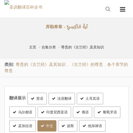
库勒希章 - آيةُ الكُرْسِيِّ
主页
合集分类
尊贵的《古兰经》及其知识
类别:
尊贵的《古兰经》及其知识
《古兰经》的尊贵
各个章节的
.
.
尊贵
.
翻译展示
英语
法语翻译
土耳其语
乌尔都语
印度尼西亚语
俄语
葡萄牙语
孟加拉语
中文
波斯
他加禄语