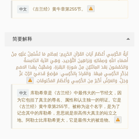
《古兰经》黄牛章第255节。
中文
简要解释
آيَةُ الكُرْسِي أَعْظَمُ آيَاتِ القَرْآنِ الكَرِيمِ؛ لِعِظَمِ مَا تَشْتَمِلُ عَلَيْهِ مِنْ
أَسْمَاءِ اللهِ وَصِفَاتِهِ وَبَرَاهِينَ التَّوْحِيدِ، وَهِيَ الآية الخَامِسَةُ
وَالخَمْسُونَ بَعْدَ المِائَتَيْنِ مِنْ سُورَةِ البَقَرَةِ، وَسُمِّيَتْ بِهَذا الاسْمِ
لِذِكْرِ الكُرْسِي فِيهَا. وَالمُرادُ بِالكُرْسِي: مَوْضِعُ قَدَمَيْ الرَّبِّ عَزَّ
وَجَلَّ، وَالعَرْشُ أَكْبَرُ مِنَ الكُرْسِي وَأَعْظَمُ المَخْلوقَاتِ.
库勒希章是《古兰经》中最伟大的一节经文，因
中文
为它包括了真主的尊名、属性和认主独一的明证。它是
《古兰经》黄牛章第255节。被称为这个名字，是为了
记念其中的库勒希，意思就是崇高伟大真主的站立之
地。阿勒士比库勒希更大，它是最伟大的被造物。