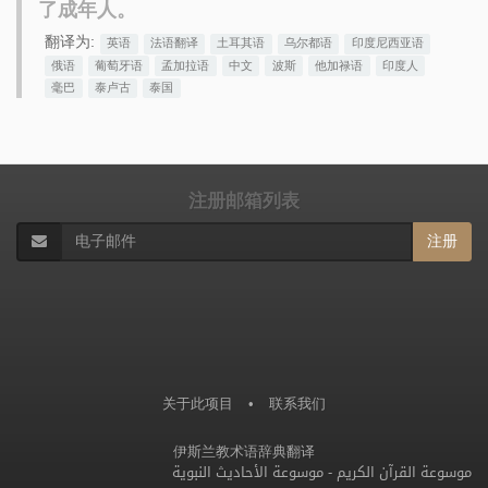
了成年人。
翻译为:
英语
法语翻译
土耳其语
乌尔都语
印度尼西亚语
俄语
葡萄牙语
孟加拉语
中文
波斯
他加禄语
印度人
毫巴
泰卢古
泰国
注册邮箱列表
注册
关于此项目
•
联系我们
伊斯兰教术语辞典翻译
موسوعة الأحاديث النبوية
-
موسوعة القرآن الكريم